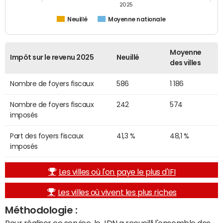
2025
Neuillé
Moyenne nationale
Moyenne
Impôt sur le revenu 2025
Neuillé
des villes
Nombre de foyers fiscaux
586
1 186
Nombre de foyers fiscaux
242
574
imposés
Part des foyers fiscaux
41,3 %
48,1 %
imposés
Les villes où l'on paye le plus d'IFI
Les villes où vivent les plus riches
Méthodologie :
Pour réaliser ce service, le JDN a recueilli l'ensemble des