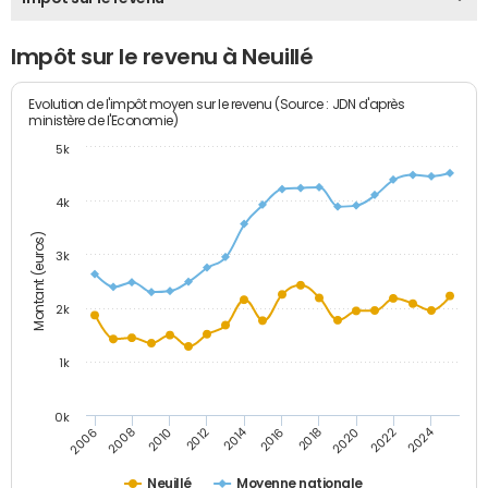
Impôt sur le revenu à Neuillé
Evolution de l'impôt moyen sur le revenu (Source : JDN d'après
ministère de l'Economie)
5k
4k
Montant (euros)
3k
2k
1k
0k
2014
2024
2010
2020
2012
2022
2006
2016
2008
2018
Neuillé
Moyenne nationale