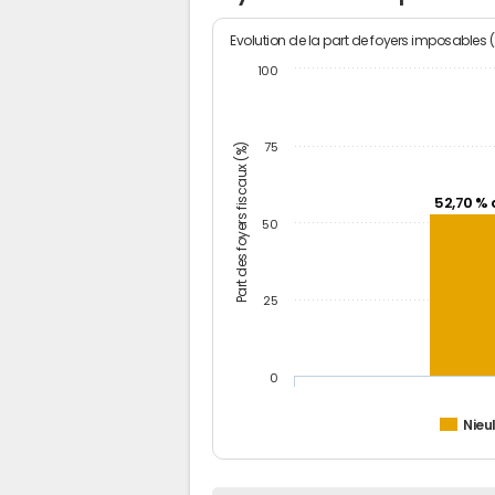
Evolution de la part de foyers imposables 
100
Part des foyers fiscaux (%)
75
52,70 % 
50
25
0
Nieu