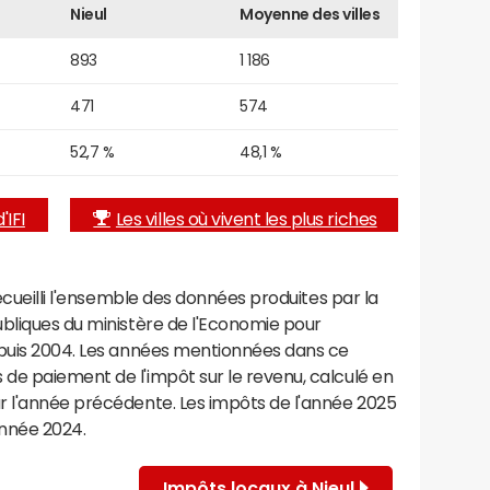
Nieul
Moyenne des villes
893
1 186
471
574
52,7 %
48,1 %
'IFI
Les villes où vivent les plus riches
recueilli l'ensemble des données produites par la
ubliques du ministère de l'Economie pour
epuis 2004. Les années mentionnées dans ce
de paiement de l'impôt sur le revenu, calculé en
r l'année précédente. Les impôts de l'année 2025
année 2024.
Impôts locaux à Nieul