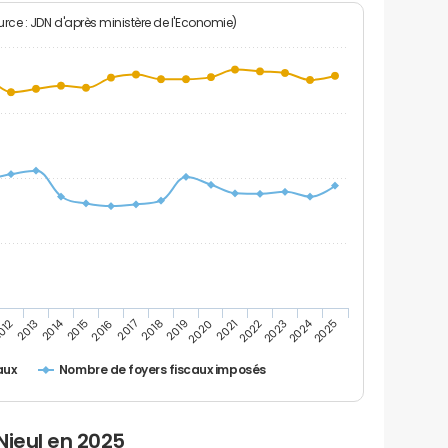
rce : JDN d'après ministère de l'Economie)
2014
2024
2013
2023
012
2022
2021
2020
2019
2018
2017
2016
2015
2025
Nombre de foyers fiscaux imposés
aux
Nieul en 2025