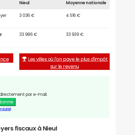
Nieul
Moyenne nationale
oyer
3 036 €
4 516 €
r
33 986 €
33 939 €
rance
Les villes où l'on paye le plus d'impôt
sur le revenu
directement par e-mail.
abonne
tialité
yers fiscaux à Nieul