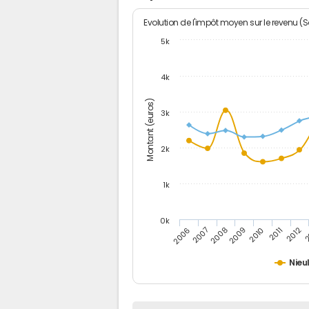
Evolution de l'impôt moyen sur le revenu (
5k
4k
Montant (euros)
3k
2k
1k
0k
2006
2007
2008
2009
2010
2011
2012
2
Nieu