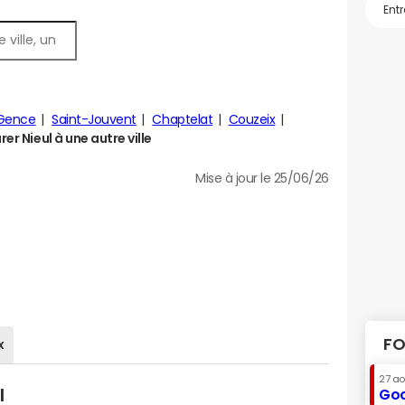
-Gence
Saint-Jouvent
Chaptelat
Couzeix
r Nieul à une autre ville
Mise à jour le 25/06/26
FO
x
27 a
l
Goo