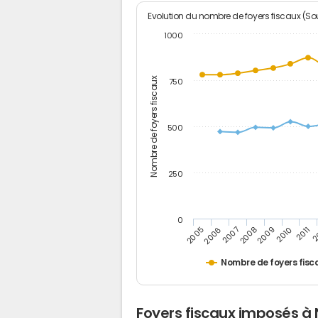
Evolution du nombre de foyers fiscaux (Sou
1000
Nombre de foyers fiscaux
750
500
250
0
2
2011
2010
2009
2008
2007
2006
2005
Nombre de foyers fisc
Foyers fiscaux imposés à 