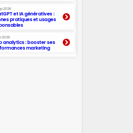
ep 2026
tGPT et IA génératives :
nes pratiques et usages
ponsables
p 2026
 analytics : booster ses
formances marketing