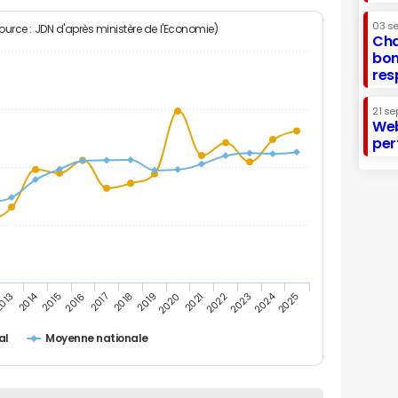
03 s
Source : JDN d'après ministère de l'Economie)
Cha
bon
res
21 se
Web
per
2014
2024
013
2015
2016
2017
2018
2019
2020
2021
2022
2023
2025
al
Moyenne nationale