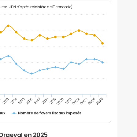
rce : JDN d'après ministère de l'Economie)
2014
2024
2020
2
2025
2017
2022
2019
2016
2021
2013
2018
2023
2015
Nombre de foyers fiscaux imposés
aux
 Orgeval en 2025