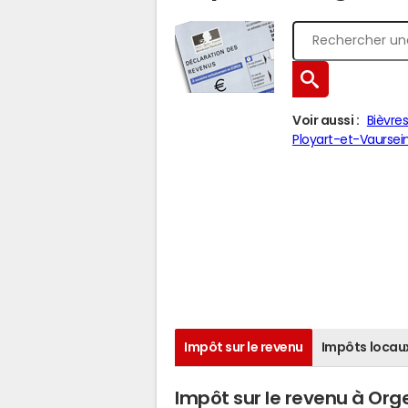
Voir aussi :
Bièvre
Ployart-et-Vaursei
Impôt sur le revenu
Impôts locau
Impôt sur le revenu à Org