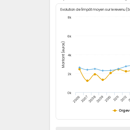
Evolution de l'impôt moyen sur le revenu (
8k
6k
Montant (euros)
4k
2k
0k
2006
2007
2008
2009
2010
2011
2012
2
Orgev