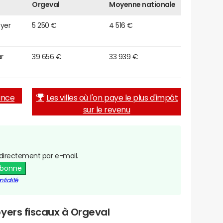
Orgeval
Moyenne nationale
oyer
5 250 €
4 516 €
r
39 656 €
33 939 €
rance
Les villes où l'on paye le plus d'impôt
sur le revenu
directement par e-mail.
abonne
tialité
yers fiscaux à Orgeval