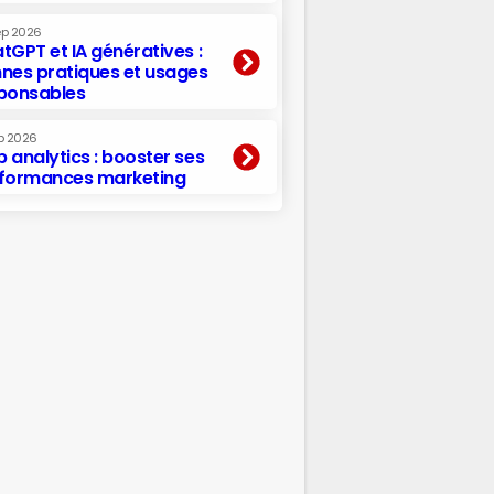
ep 2026
tGPT et IA génératives :
nes pratiques et usages
ponsables
p 2026
 analytics : booster ses
formances marketing