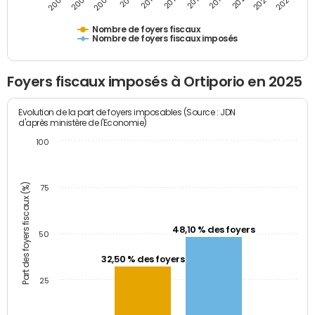
2009
2023
2017
2011
2025
2005
2019
2013
2007
2021
2015
Nombre de foyers fiscaux
Nombre de foyers fiscaux imposés
Foyers fiscaux imposés à Ortiporio en 2025
Evolution de la part de foyers imposables (Source : JDN
d'après ministère de l'Economie)
100
Part des foyers fiscaux (%)
75
48,10 % des foyers
50
32,50 % des foyers
25