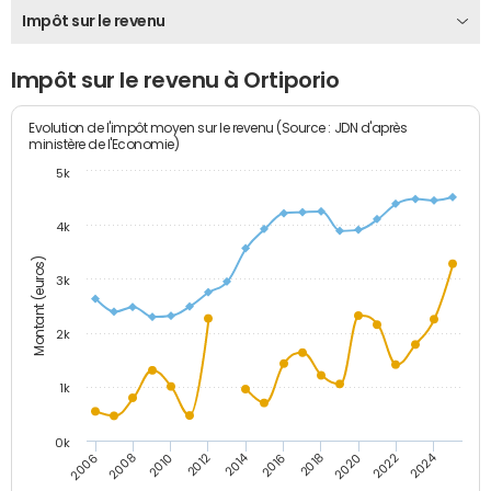
Impôt sur le revenu
Impôt sur le revenu à Ortiporio
Evolution de l'impôt moyen sur le revenu (Source : JDN d'après
ministère de l'Economie)
5k
4k
Montant (euros)
3k
2k
1k
0k
2014
2024
2010
2020
2012
2022
2006
2016
2008
2018