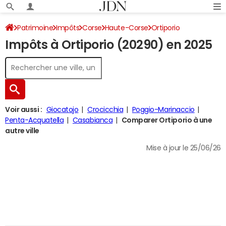
Patrimoine
Impôts
Corse
Haute-Corse
Ortiporio
Impôts à Ortiporio (20290) en 2025
Impôt sur le revenu
Voir aussi :
Giocatojo
Crocicchia
Poggio-Marinaccio
Penta-Acquatella
Casabianca
Comparer Ortiporio à une
autre ville
Mise à jour le 25/06/26