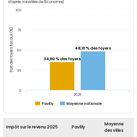
d'après ministère de l'Economie)
100
Part des foyers fiscaux (%)
75
48,10 % des foyers
50
34,80 % des foyers
25
0
2025
Pavilly
Moyenne nationale
Moyenne
Impôt sur le revenu 2025
Pavilly
des villes