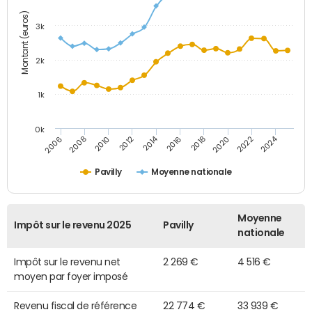
Montant (euros)
3k
2k
1k
0k
2014
2024
2010
2020
2012
2022
2006
2016
2008
2018
Pavilly
Moyenne nationale
Moyenne
Impôt sur le revenu 2025
Pavilly
nationale
Impôt sur le revenu net
2 269 €
4 516 €
moyen par foyer imposé
Revenu fiscal de référence
22 774 €
33 939 €