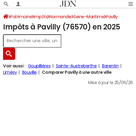
Patrimoine
Impôts
Normandie
Seine-Maritime
Pavilly
Impôts à Pavilly (76570) en 2025
Impôt sur le revenu
Voir aussi :
Goupillières
Sainte-Austreberthe
Barentin
Limésy
Bouville
Comparer Pavilly à une autre ville
Mise à jour le 25/06/26