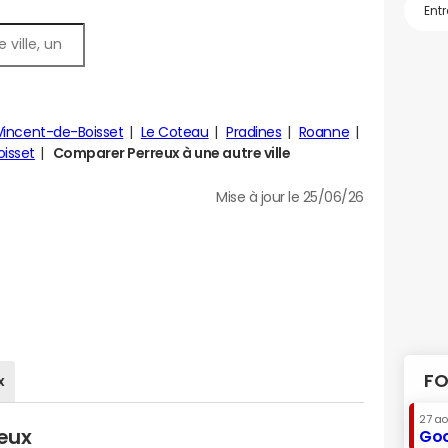
Vincent-de-Boisset
Le Coteau
Pradines
Roanne
isset
Comparer Perreux à une autre ville
Mise à jour le 25/06/26
FO
x
27 a
reux
Goo