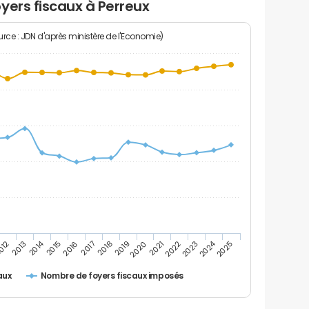
yers fiscaux à Perreux
rce : JDN d'après ministère de l'Economie)
2014
2024
2013
2023
012
2022
2021
2020
2019
2018
2017
2016
2015
2025
Nombre de foyers fiscaux imposés
aux