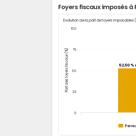
Foyers fiscaux imposés à 
Evolution de la part de foyers imposables 
100
Part des foyers fiscaux (%)
75
52,50 % 
50
25
0
Perre