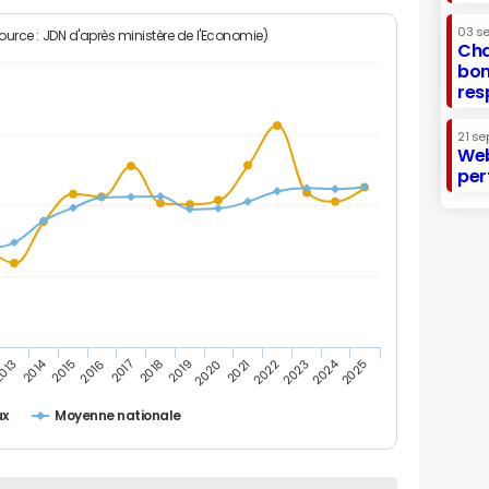
03 s
Source : JDN d'après ministère de l'Economie)
Cha
bon
res
21 se
Web
per
2014
2024
013
2015
2016
2017
2018
2019
2020
2021
2022
2023
2025
ux
Moyenne nationale