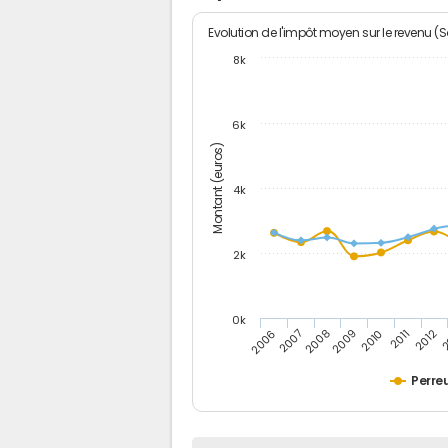
Evolution de l'impôt moyen sur le revenu (
8k
6k
Montant (euros)
4k
2k
0k
2006
2007
2008
2009
2010
2011
2012
2
Perre