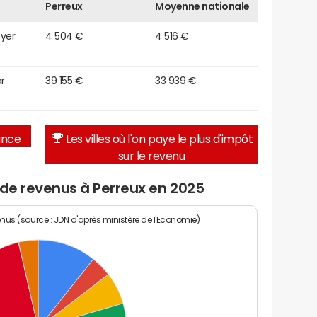
Perreux
Moyenne nationale
oyer
4 504 €
4 516 €
r
39 155 €
33 939 €
rance
Les villes où l'on paye le plus d'impôt
sur le revenu
 de revenus à Perreux en 2025
enus (source : JDN d'après ministère de l'Economie)