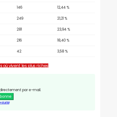
146
12,44 %
249
21,21 %
281
23,94 %
216
18,40 %
42
3,58 %
es où vivent les plus riches
directement par e-mail.
abonne
tialité