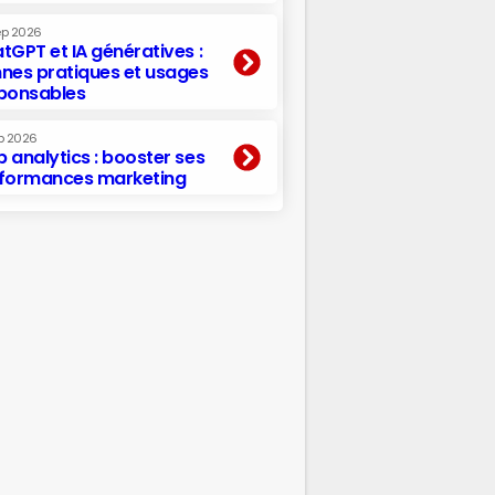
ep 2026
tGPT et IA génératives :
nes pratiques et usages
ponsables
p 2026
 analytics : booster ses
formances marketing