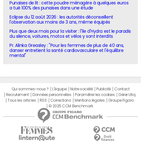
Punaises de lit : cette poudre ménagère à quelques euros
a tué 100% des punaises dans une étude
Eclipse du 12 août 2026 : les autorités déconseillent
l'observation aux moins de 3 ans, même équipés
Plus que deux mois pour la visiter : l'île d'Hydra est le paradis
du silence, voitures, motos et vélos y sont interdits
Pr. Alinka Greasley : "Pour les femmes de plus de 40 ans,
danser entretient la santé cardiovasculaire et l'équilibre
mental"
Qui sommes-nous ?
L'équipe
Notre société
Publicité
Contact
Recrutement
Données personnelles
Paramétrer les cookies
Gérer Utiq
Tous les articles
RSS
Corrections
Mentions légales
Groupe Figaro
© 2025 CCM Benchmark