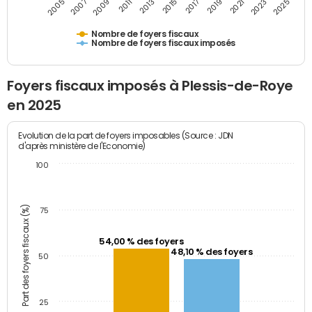
2009
2023
2017
2011
2025
2005
2019
2013
2007
2021
2015
Nombre de foyers fiscaux
Nombre de foyers fiscaux imposés
Foyers fiscaux imposés à Plessis-de-Roye
en 2025
Evolution de la part de foyers imposables (Source : JDN
d'après ministère de l'Economie)
100
Part des foyers fiscaux (%)
75
54,00 % des foyers
48,10 % des foyers
50
25