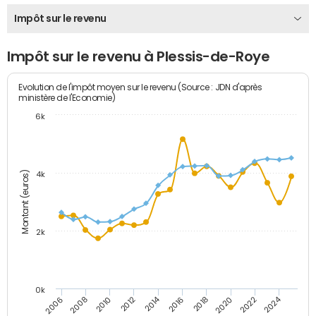
Impôt sur le revenu
Impôt sur le revenu à Plessis-de-Roye
Evolution de l'impôt moyen sur le revenu (Source : JDN d'après
ministère de l'Economie)
6k
Montant (euros)
4k
2k
0k
2014
2024
2010
2020
2012
2022
2006
2016
2008
2018