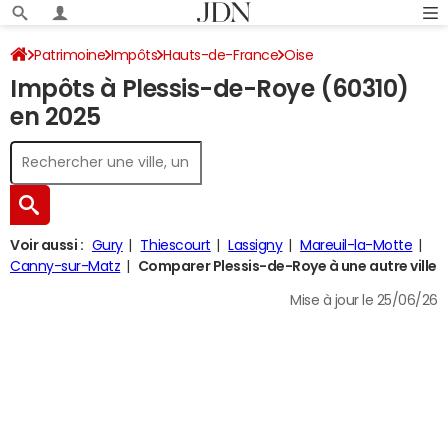
Patrimoine
Impôts
Hauts-de-France
Oise
Impôts à Plessis-de-Roye (60310)
Plessis-de-Roye
Impôt sur le revenu
en 2025
Voir aussi :
Gury
Thiescourt
Lassigny
Mareuil-la-Motte
Canny-sur-Matz
Comparer Plessis-de-Roye à une autre ville
Mise à jour le 25/06/26