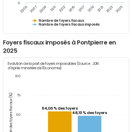
0
2009
2023
2017
2011
2025
2005
2019
2013
2007
2021
2015
Nombre de foyers fiscaux
Nombre de foyers fiscaux imposés
Foyers fiscaux imposés à Pontpierre en
2025
Evolution de la part de foyers imposables (Source : JDN
d'après ministère de l'Economie)
100
Part des foyers fiscaux (%)
75
54,00 % des foyers
48,10 % des foyers
50