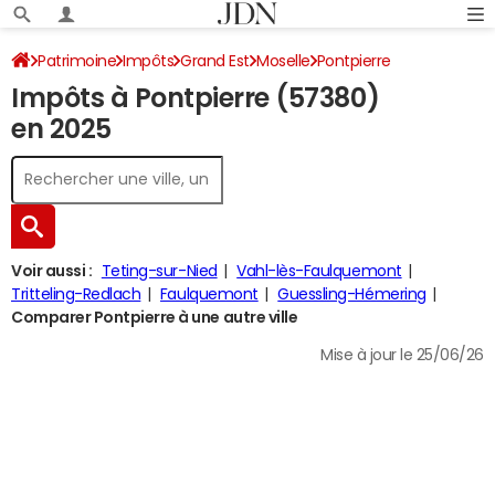
Patrimoine
Impôts
Grand Est
Moselle
Pontpierre
Impôts à Pontpierre (57380)
Impôt sur le revenu
en 2025
Voir aussi :
Teting-sur-Nied
Vahl-lès-Faulquemont
Tritteling-Redlach
Faulquemont
Guessling-Hémering
Comparer Pontpierre à une autre ville
Mise à jour le 25/06/26