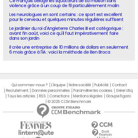
Ce Français déloge les squatteurs de sa maison sans
violence grâce à un coup de fil particulièrement malin
Les neurologues en sont certains : ce sport est excellent
pour le cerveau et quelques minutes régulières suffisent
Le jardinier du roi d'Angleterre Charles III est catégorique :
avant fin août, voici ce qu'il faut impérativement faire
dans son jardin
Il crée une entreprise de 10 millions de dollars en seulement
6 mois grâce à l'IA : voici la méthode de Ben Broca
Qui sommes-nous ?
L'équipe
Notre société
Publicité
Contact
Recrutement
Données personnelles
Paramétrer les cookies
Gérer Utiq
Tous les articles
RSS
Corrections
Mentions légales
Groupe Figaro
© 2025 CCM Benchmark