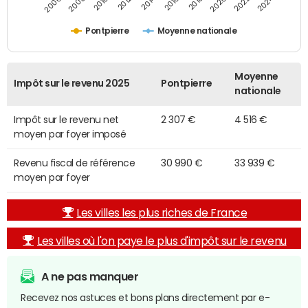
2014
2024
2010
2020
2012
2022
2006
2016
2008
2018
Pontpierre
Moyenne nationale
Moyenne
Impôt sur le revenu 2025
Pontpierre
nationale
Impôt sur le revenu net
2 307 €
4 516 €
moyen par foyer imposé
Revenu fiscal de référence
30 990 €
33 939 €
moyen par foyer
Les villes les plus riches de France
Les villes où l'on paye le plus d'impôt sur le revenu
A ne pas manquer
Recevez nos astuces et bons plans directement par e-