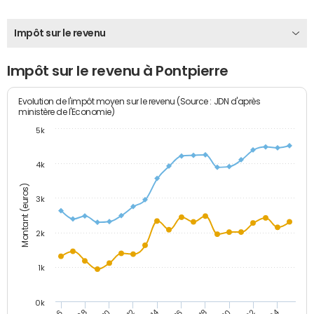
Impôt sur le revenu
Impôt sur le revenu à Pontpierre
Evolution de l'impôt moyen sur le revenu (Source : JDN d'après
ministère de l'Economie)
5k
4k
Montant (euros)
3k
2k
1k
0k