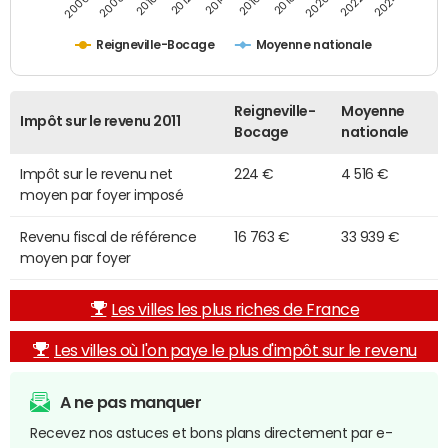
2014
2024
2010
2020
2012
2022
2006
2016
2008
2018
Reigneville-Bocage
Moyenne nationale
Reigneville-
Moyenne
Impôt sur le revenu 2011
Bocage
nationale
Impôt sur le revenu net
224 €
4 516 €
moyen par foyer imposé
Revenu fiscal de référence
16 763 €
33 939 €
moyen par foyer
Les villes les plus riches de France
Les villes où l'on paye le plus d'impôt sur le revenu
A ne pas manquer
Recevez nos astuces et bons plans directement par e-