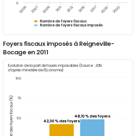
0
2005
2020
2015
2011
2007
2022
2017
2013
2009
Nombre de foyers fiscaux
Nombre de foyers fiscaux imposés
Foyers fiscaux imposés à Reigneville-
Bocage en 2011
Evolution de la part de foyers imposables (Source : JDN
d'après ministère de l'Economie)
100
Part des foyers fiscaux (%)
75
48,10 % des foyers
50
42,30 % des foyers