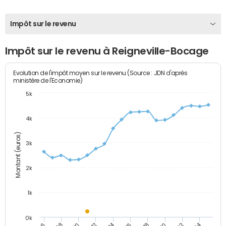
Impôt sur le revenu
Impôt sur le revenu à Reigneville-Bocage
Evolution de l'impôt moyen sur le revenu (Source : JDN d'après
ministère de l'Economie)
5k
4k
Montant (euros)
3k
2k
1k
0k