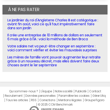
À NE PAS RATER
Le jardinier du roi d'Angleterre Charles III est catégorique :
avant fin août, voici ce qu'il faut impérativement faire
dans son jardin
Il crée une entreprise de 10 millions de dollars en seulement
6 mois grâce à l'IA : voici la méthode de Ben Broca
Votre salaire net va peut-être changer en septembre :
voici comment vérifier et éviter les mauvaises surprises
Les mères de famille vont pouvoir augmenter leur retraite
grâce à un nouveau décret, mais elles doivent faire deux
choses avant le 1er septembre
Qui sommes-nous ?
L'équipe
Notre société
Publicité
Contact
Recrutement
Données personnelles
Paramétrer les cookies
Gérer Utiq
Tous les articles
RSS
Corrections
Mentions légales
Groupe Figaro
© 2025 CCM Benchmark