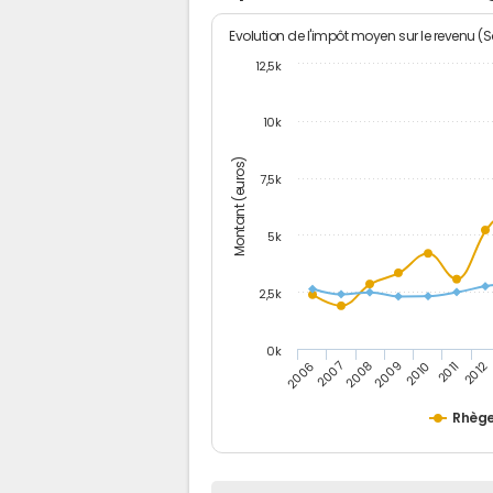
Evolution de l'impôt moyen sur le revenu (
12,5k
10k
Montant (euros)
7,5k
5k
2,5k
0k
2006
2007
2008
2009
2010
2011
2012
Rhèg