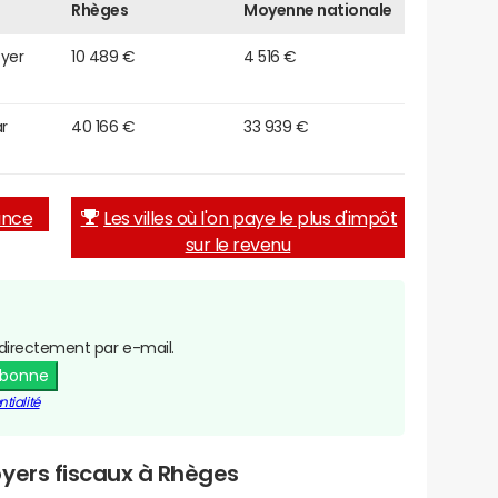
Rhèges
Moyenne nationale
oyer
10 489 €
4 516 €
r
40 166 €
33 939 €
rance
Les villes où l'on paye le plus d'impôt
sur le revenu
directement par e-mail.
abonne
tialité
yers fiscaux à Rhèges