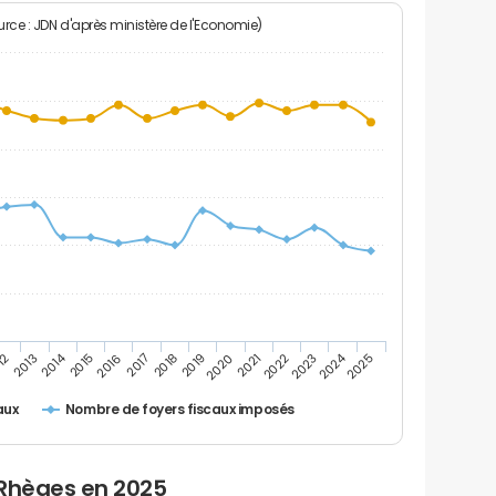
rce : JDN d'après ministère de l'Economie)
2024
2014
12
2019
2016
2023
2013
2020
2017
2021
2018
2025
2015
2022
Nombre de foyers fiscaux imposés
aux
 Rhèges en 2025