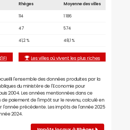
Rhèges
Moyenne des villes
114
1 186
47
574
41,2 %
48,1 %
'IFI
Les villes où vivent les plus riches
recueilli l'ensemble des données produites par la
ubliques du ministère de l'Economie pour
epuis 2004. Les années mentionnées dans ce
de paiement de l'impôt sur le revenu, calculé en
r l'année précédente. Les impôts de l'année 2025
année 2024.
Impôts locaux à Rhèges