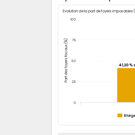
Evolution de la part de foyers imposables 
100
Part des foyers fiscaux (%)
75
50
41,20 % 
25
0
Rhèg