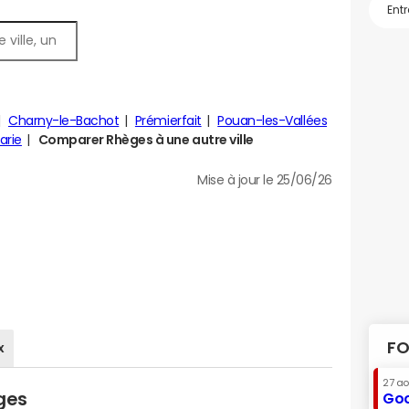
Charny-le-Bachot
Prémierfait
Pouan-les-Vallées
arie
Comparer Rhèges à une autre ville
Mise à jour le 25/06/26
FO
x
27 a
ges
Goo