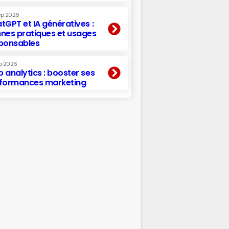
ep 2026
tGPT et IA génératives :
nes pratiques et usages
ponsables
p 2026
 analytics : booster ses
formances marketing