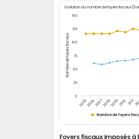
Evolution du nombre de foyers fiscaux (Sou
150
125
Nombre de foyers fiscaux
100
75
50
25
0
2005
20
2009
2006
2010
2007
2011
2008
Nombre de foyers fisc
Foyers fiscaux imposés à