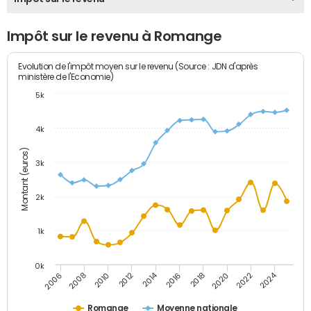
Impôt sur le revenu à Romange
Evolution de l'impôt moyen sur le revenu (Source : JDN d'après
ministère de l'Economie)
5k
4k
Montant (euros)
3k
2k
1k
0k
2014
2024
2010
2020
2012
2022
2006
2016
2008
2018
Romange
Moyenne nationale