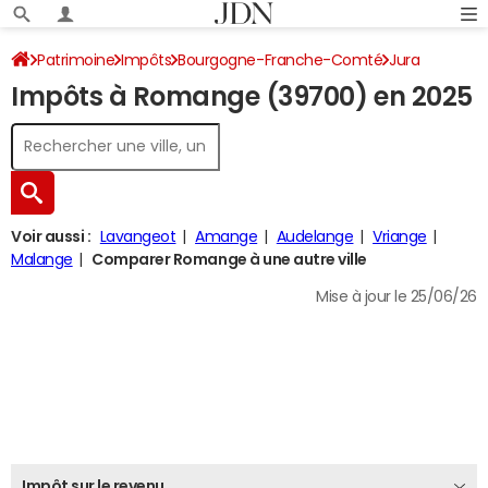
Patrimoine
Impôts
Bourgogne-Franche-Comté
Jura
Impôts à Romange (39700) en 2025
Romange
Impôt sur le revenu
Voir aussi :
Lavangeot
Amange
Audelange
Vriange
Malange
Comparer Romange à une autre ville
Mise à jour le 25/06/26
Impôt sur le revenu