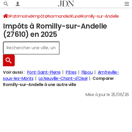
Patrimoine
Impôts
Normandie
Eure
Romilly-sur-Andelle
Impôts à Romilly-sur-Andelle
Impôt sur le revenu
(27610) en 2025
Voir aussi :
Pont-Saint-Pierre
Pîtres
Flipou
Amfreville-
sous-les-Monts
La Neuville-Chant-d'Oisel
Comparer
Romilly-sur-Andelle à une autre ville
Mise à jour le 25/06/26