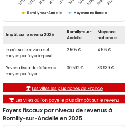
2014
2024
2010
2020
2012
2022
2006
2016
2008
2018
Romilly-sur-Andelle
Moyenne nationale
Romilly-sur-
Moyenne
Impôt sur le revenu 2025
Andelle
nationale
Impôt sur le revenu net
2 505 €
4 516 €
moyen par foyer imposé
Revenu fiscal de référence
30 592 €
33 939 €
moyen par foyer
Les villes les plus riches de France
Les villes où l'on paye le plus d'impôt sur le revenu
Foyers fiscaux par niveau de revenus à
Romilly-sur-Andelle en 2025