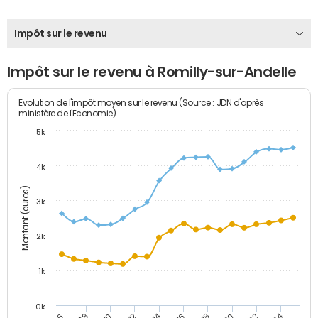
Impôt sur le revenu
Impôt sur le revenu à Romilly-sur-Andelle
Evolution de l'impôt moyen sur le revenu (Source : JDN d'après
ministère de l'Economie)
5k
4k
Montant (euros)
3k
2k
1k
0k