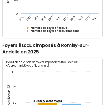
500
0
2023
2005
2009
2013
2017
2021
2025
2007
2011
2015
2019
Nombre de foyers fiscaux
Nombre de foyers fiscaux imposés
Foyers fiscaux imposés à Romilly-sur-
Andelle en 2025
Evolution de la part de foyers imposables (Source : JDN
d'après ministère de l'Economie)
100
Part des foyers fiscaux (%)
75
48,50 % des foyers
50