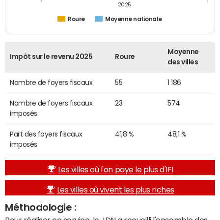
2025
Roure
Moyenne nationale
Moyenne
Impôt sur le revenu 2025
Roure
des villes
Nombre de foyers fiscaux
55
1 186
Nombre de foyers fiscaux
23
574
imposés
Part des foyers fiscaux
41,8 %
48,1 %
imposés
Les villes où l'on paye le plus d'IFI
Les villes où vivent les plus riches
Méthodologie :
Pour réaliser ce service, le JDN a recueilli l'ensemble des