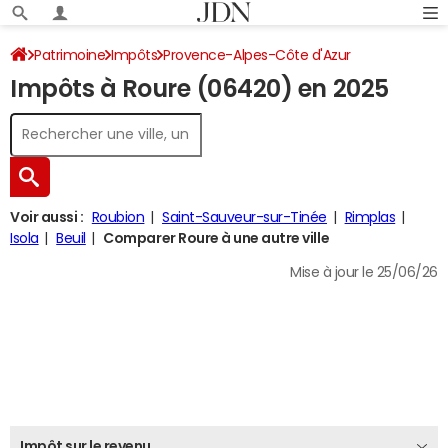
Patrimoine
Impôts
Provence-Alpes-Côte d'Azur
Impôts à Roure (06420) en 2025
Alpes-Maritimes
Roure
Impôt sur le revenu
Voir aussi :
Roubion
Saint-Sauveur-sur-Tinée
Rimplas
Isola
Beuil
Comparer Roure à une autre ville
Mise à jour le 25/06/26
Impôt sur le revenu