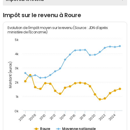
Impôt sur le revenu à Roure
Evolution de l'impôt moyen sur le revenu (Source : JDN d'après
ministère de l'Economie)
5k
4k
Montant (euros)
3k
2k
1k
0k
2014
2024
2010
2020
2012
2022
2006
2016
2008
2018
Roure
Moyenne nationale