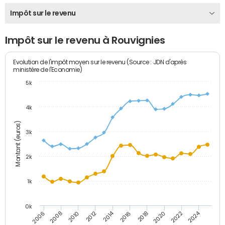
Impôt sur le revenu
Impôt sur le revenu à Rouvignies
Evolution de l'impôt moyen sur le revenu (Source : JDN d'après
ministère de l'Economie)
5k
4k
Montant (euros)
3k
2k
1k
0k
2014
2024
2010
2020
2012
2022
2006
2016
2008
2018