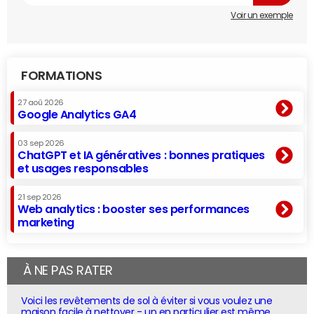
Voir un exemple
FORMATIONS
27 aoû 2026
Google Analytics GA4
03 sep 2026
ChatGPT et IA génératives : bonnes pratiques
et usages responsables
21 sep 2026
Web analytics : booster ses performances
marketing
À NE PAS RATER
Voici les revêtements de sol à éviter si vous voulez une
maison facile à nettoyer - un en particulier est même