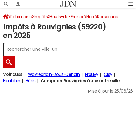
Patrimoine
Impôts
Hauts-de-France
Nord
Rouvignies
Impôts à Rouvignies (59220)
Impôt sur le revenu
en 2025
Voir aussi :
Wavrechain-sous-Denain
Prouvy
Oisy
Haulchin
Hérin
Comparer Rouvignies à une autre ville
Mise à jour le 25/06/26