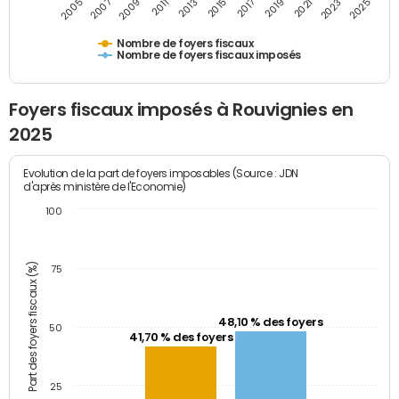
2009
2023
2017
2011
2025
2005
2019
2013
2007
2021
2015
Nombre de foyers fiscaux
Nombre de foyers fiscaux imposés
Foyers fiscaux imposés à Rouvignies en
2025
Evolution de la part de foyers imposables (Source : JDN
d'après ministère de l'Economie)
100
Part des foyers fiscaux (%)
75
48,10 % des foyers
50
41,70 % des foyers
25