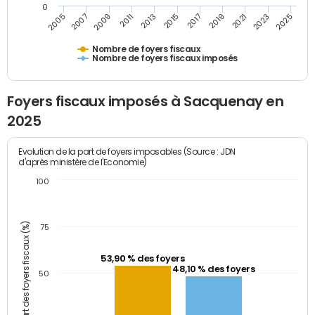
0
2009
2023
2017
2011
2025
2005
2019
2013
2007
2021
2015
Nombre de foyers fiscaux
Nombre de foyers fiscaux imposés
Foyers fiscaux imposés à Sacquenay en
2025
Evolution de la part de foyers imposables (Source : JDN
d'après ministère de l'Economie)
100
Part des foyers fiscaux (%)
75
53,90 % des foyers
48,10 % des foyers
50