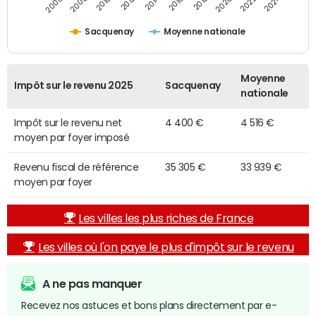
2014
2024
2010
2020
2012
2022
2006
2016
2008
2018
Sacquenay
Moyenne nationale
Moyenne
Impôt sur le revenu 2025
Sacquenay
nationale
Impôt sur le revenu net
4 400 €
4 516 €
moyen par foyer imposé
Revenu fiscal de référence
35 305 €
33 939 €
moyen par foyer
Les villes les plus riches de France
Les villes où l'on paye le plus d'impôt sur le revenu
A ne pas manquer
Recevez nos astuces et bons plans directement par e-