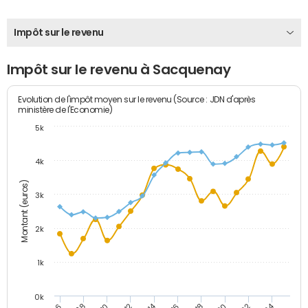
Impôt sur le revenu
Impôt sur le revenu à Sacquenay
Evolution de l'impôt moyen sur le revenu (Source : JDN d'après
ministère de l'Economie)
5k
4k
Montant (euros)
3k
2k
1k
0k