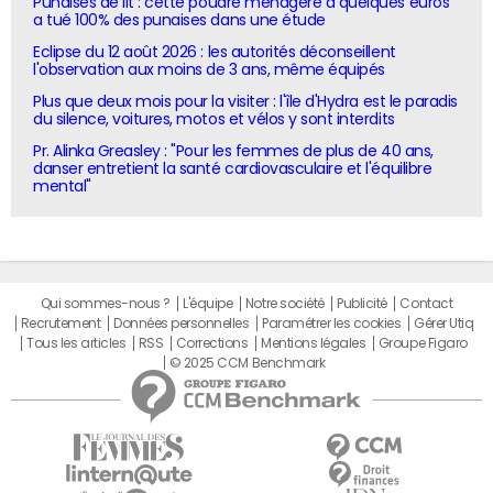
Punaises de lit : cette poudre ménagère à quelques euros
a tué 100% des punaises dans une étude
Eclipse du 12 août 2026 : les autorités déconseillent
l'observation aux moins de 3 ans, même équipés
Plus que deux mois pour la visiter : l'île d'Hydra est le paradis
du silence, voitures, motos et vélos y sont interdits
Pr. Alinka Greasley : "Pour les femmes de plus de 40 ans,
danser entretient la santé cardiovasculaire et l'équilibre
mental"
Qui sommes-nous ?
L'équipe
Notre société
Publicité
Contact
Recrutement
Données personnelles
Paramétrer les cookies
Gérer Utiq
Tous les articles
RSS
Corrections
Mentions légales
Groupe Figaro
© 2025 CCM Benchmark