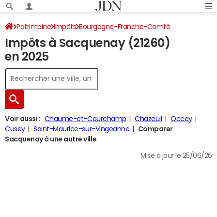
Patrimoine
Impôts
Bourgogne-Franche-Comté
Impôts à Sacquenay (21260)
Côte-d'Or
Sacquenay
Impôt sur le revenu
en 2025
Voir aussi :
Chaume-et-Courchamp
Chazeuil
Occey
Cusey
Saint-Maurice-sur-Vingeanne
Comparer
Sacquenay à une autre ville
Mise à jour le 25/06/26