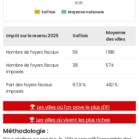
2025
Saffais
Moyenne nationale
Moyenne
Impôt sur le revenu 2025
Saffais
des villes
Nombre de foyers fiscaux
56
1 186
Nombre de foyers fiscaux
38
574
imposés
Part des foyers fiscaux
67,9 %
48,1 %
imposés
Les villes où l'on paye le plus d'IFI
Les villes où vivent les plus riches
Méthodologie :
Pour réaliser ce service, le JDN a recueilli l'ensemble des