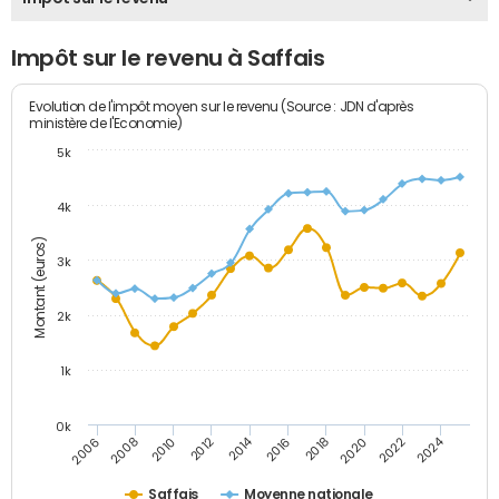
Impôt sur le revenu à Saffais
Evolution de l'impôt moyen sur le revenu (Source : JDN d'après
ministère de l'Economie)
5k
4k
Montant (euros)
3k
2k
1k
0k
2014
2024
2010
2020
2012
2022
2006
2016
2008
2018
Saffais
Moyenne nationale