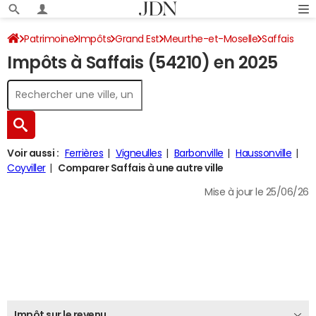
Patrimoine
Impôts
Grand Est
Meurthe-et-Moselle
Saffais
Impôts à Saffais (54210) en 2025
Impôt sur le revenu
Voir aussi :
Ferrières
Vigneulles
Barbonville
Haussonville
Coyviller
Comparer Saffais à une autre ville
Mise à jour le 25/06/26
Impôt sur le revenu