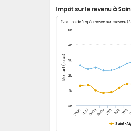
Impôt sur le revenu à Sain
Evolution de l'impôt moyen sur le revenu (
5k
4k
Montant (euros)
3k
2k
1k
0k
2006
2007
2008
2009
2010
2011
2012
2
Saint-Ai