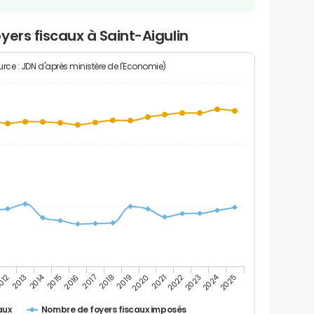
yers fiscaux à Saint-Aigulin
rce : JDN d'après ministère de l'Economie)
2014
2024
2013
2023
012
2022
2021
2020
2019
2018
2017
2016
2015
2025
Nombre de foyers fiscaux imposés
aux