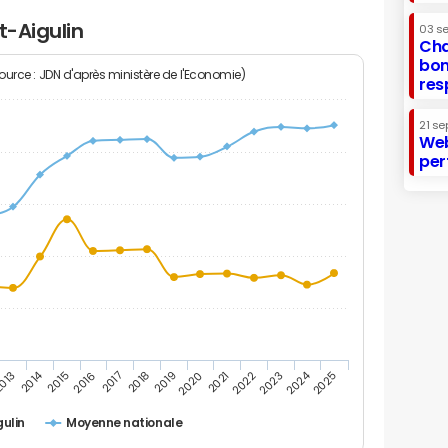
t-Aigulin
03 s
Cha
bon
Source : JDN d'après ministère de l'Economie)
res
21 se
Web
per
2014
2024
013
2015
2016
2017
2018
2019
2020
2021
2022
2023
2025
gulin
Moyenne nationale