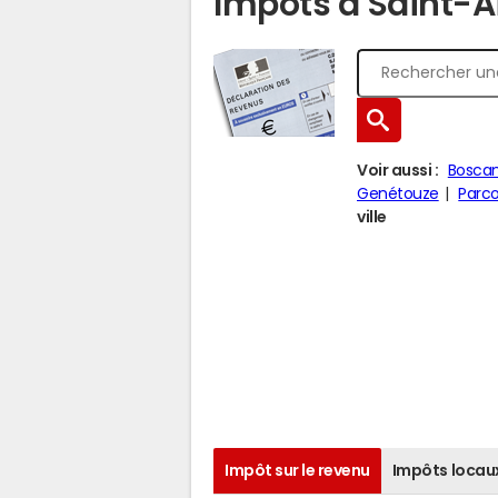
Impôts à Saint-A
Voir aussi :
Bosca
Genétouze
Parc
ville
Impôt sur le revenu
Impôts locau