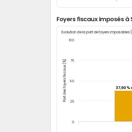
Foyers fiscaux imposés à 
Evolution de la part de foyers imposables 
100
Part des foyers fiscaux (%)
75
50
37,90 % 
25
0