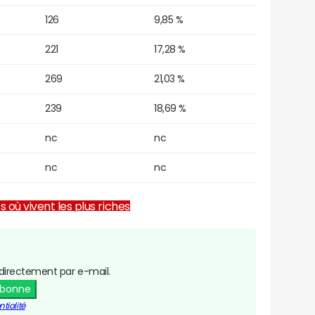
126
9,85 %
221
17,28 %
269
21,03 %
239
18,69 %
nc
nc
nc
nc
es où vivent les plus riches
directement par e-mail.
abonne
tialité