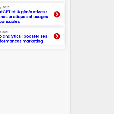
ep 2026
tGPT et IA génératives :
nes pratiques et usages
ponsables
p 2026
 analytics : booster ses
formances marketing