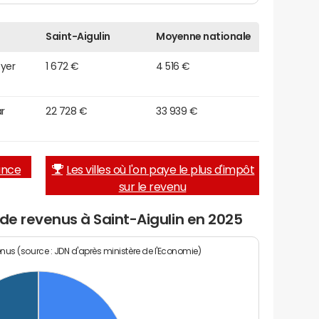
Saint-Aigulin
Moyenne nationale
oyer
1 672 €
4 516 €
r
22 728 €
33 939 €
rance
Les villes où l'on paye le plus d'impôt
sur le revenu
 de revenus à Saint-Aigulin en 2025
enus (source : JDN d'après ministère de l'Economie)