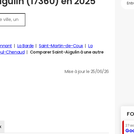
igulin (17360) en 2025
mnant
La Barde
Saint-Martin-de-Coux
La
oul-Chenaud
Comparer Saint-Aigulin à une autre
Mise à jour le 25/06/26
FO
27 a
x
Goo