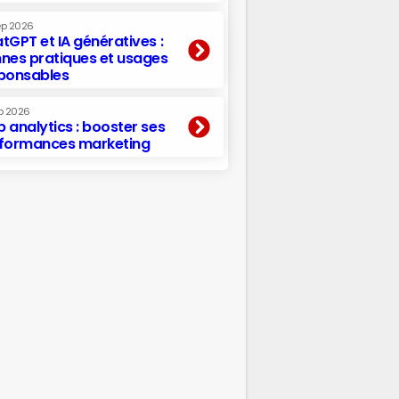
ep 2026
tGPT et IA génératives :
nes pratiques et usages
ponsables
p 2026
 analytics : booster ses
formances marketing