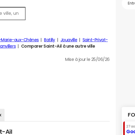
e-Marie-aux-Chênes
Batilly
Jouaville
Saint-Privat-
nvillers
Comparer Saint-Ail à une autre ville
Mise à jour le 25/06/26
FO
x
27 a
t-Ail
Goo