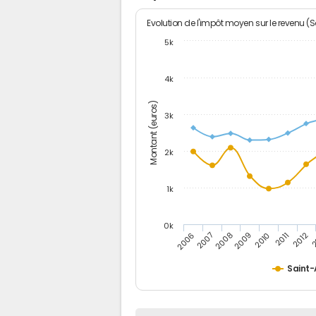
Evolution de l'impôt moyen sur le revenu (
5k
4k
Montant (euros)
3k
2k
1k
0k
2006
2007
2008
2009
2010
2011
2012
2
Saint-