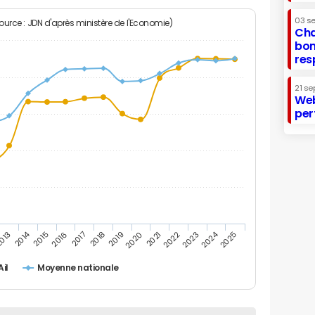
03 s
Source : JDN d'après ministère de l'Economie)
Cha
bon
res
21 se
Web
per
2014
2024
013
2015
2016
2017
2018
2019
2020
2021
2022
2023
2025
Ail
Moyenne nationale