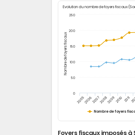
Evolution du nombre de foyers fiscaux (Sou
250
200
Nombre de foyers fiscaux
150
100
50
0
2005
20
2009
2006
2010
2007
2011
2008
Nombre de foyers fisc
Foyers fiscaux imposés à 