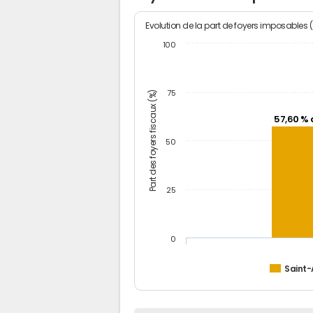
Evolution de la part de foyers imposables 
100
Part des foyers fiscaux (%)
75
57,60 % 
50
25
0
Saint-