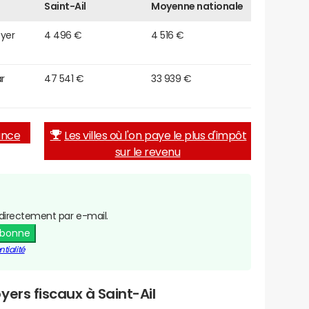
Saint-Ail
Moyenne nationale
oyer
4 496 €
4 516 €
r
47 541 €
33 939 €
rance
Les villes où l'on paye le plus d'impôt
sur le revenu
directement par e-mail.
abonne
tialité
ers fiscaux à Saint-Ail