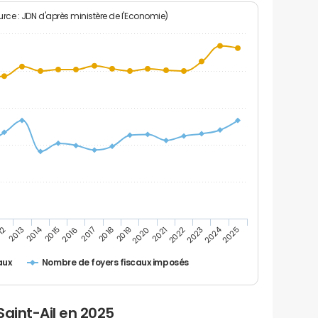
rce : JDN d'après ministère de l'Economie)
2024
2014
12
2019
2016
2023
2013
2020
2017
2021
2018
2025
2015
2022
Nombre de foyers fiscaux imposés
aux
Saint-Ail en 2025