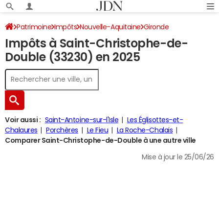
Patrimoine
Impôts
Nouvelle-Aquitaine
Gironde
Impôts à Saint-Christophe-de-
Saint-Christophe-de-Double
Impôt sur le revenu
Double (33230) en 2025
Voir aussi :
Saint-Antoine-sur-l'Isle
Les Églisottes-et-
Chalaures
Porchères
Le Fieu
La Roche-Chalais
Comparer Saint-Christophe-de-Double à une autre ville
Mise à jour le 25/06/26