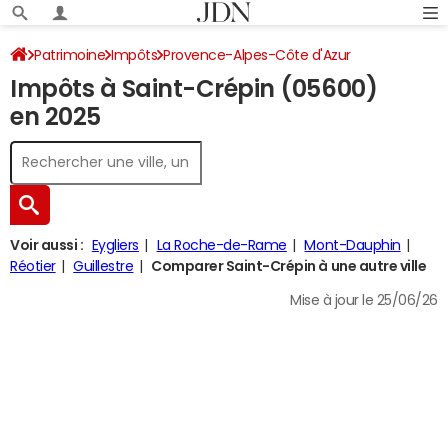
Patrimoine
Impôts
Provence-Alpes-Côte d'Azur
Impôts à Saint-Crépin (05600)
Hautes-Alpes
Saint-Crépin
Impôt sur le revenu
en 2025
Voir aussi :
Eygliers
La Roche-de-Rame
Mont-Dauphin
Réotier
Guillestre
Comparer Saint-Crépin à une autre ville
Mise à jour le 25/06/26