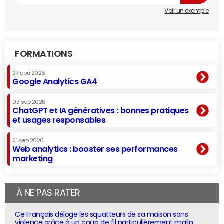
Voir un exemple
FORMATIONS
27 aoû 2026
Google Analytics GA4
03 sep 2026
ChatGPT et IA génératives : bonnes pratiques
et usages responsables
21 sep 2026
Web analytics : booster ses performances
marketing
À NE PAS RATER
Ce Français déloge les squatteurs de sa maison sans
violence grâce à un coup de fil particulièrement malin