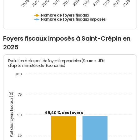
2009
2023
2017
2011
2025
2005
2019
2013
2007
2021
2015
Nombre de foyers fiscaux
Nombre de foyers fiscaux imposés
Foyers fiscaux imposés à Saint-Crépin en
2025
Evolution de la part de foyers imposables (Source : JDN
d'après ministère de l'Economie)
100
Part des foyers fiscaux (%)
75
48,40 % des foyers
50
25