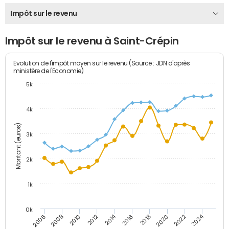
Impôt sur le revenu
Impôt sur le revenu à Saint-Crépin
Evolution de l'impôt moyen sur le revenu (Source : JDN d'après
ministère de l'Economie)
5k
4k
Montant (euros)
3k
2k
1k
0k
2014
2024
2010
2020
2012
2022
2006
2016
2008
2018