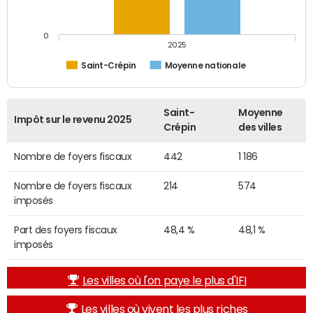
0
2025
Saint-Crépin
Moyenne nationale
Saint-
Moyenne
Impôt sur le revenu 2025
Crépin
des villes
Nombre de foyers fiscaux
442
1 186
Nombre de foyers fiscaux
214
574
imposés
Part des foyers fiscaux
48,4 %
48,1 %
imposés
Les villes où l'on paye le plus d'IFI
Les villes où vivent les plus riches