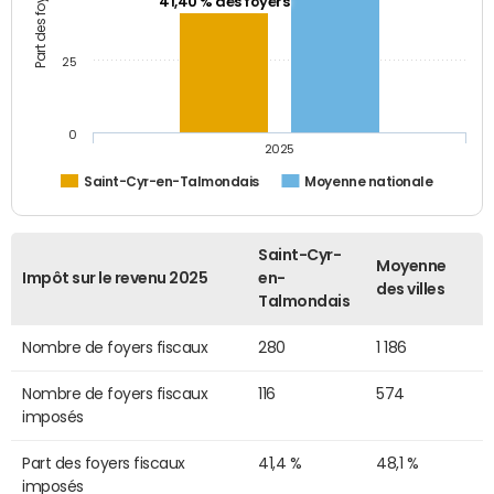
41,40 % des foyers
25
0
2025
Saint-Cyr-en-Talmondais
Moyenne nationale
Saint-Cyr-
Moyenne
Impôt sur le revenu 2025
en-
des villes
Talmondais
Nombre de foyers fiscaux
280
1 186
Nombre de foyers fiscaux
116
574
imposés
Part des foyers fiscaux
41,4 %
48,1 %
imposés