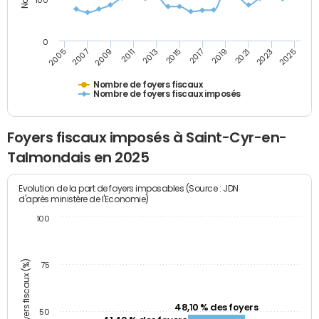
100
0
2009
2023
2017
2011
2025
2005
2019
2013
2007
2021
2015
Nombre de foyers fiscaux
Nombre de foyers fiscaux imposés
Foyers fiscaux imposés à Saint-Cyr-en-
Talmondais en 2025
Evolution de la part de foyers imposables (Source : JDN
d'après ministère de l'Economie)
100
Part des foyers fiscaux (%)
75
48,10 % des foyers
50