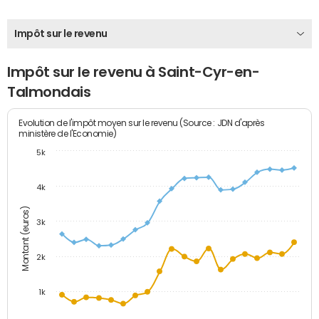
Impôt sur le revenu
Impôt sur le revenu à Saint-Cyr-en-
Talmondais
Evolution de l'impôt moyen sur le revenu (Source : JDN d'après
ministère de l'Economie)
5k
4k
Montant (euros)
3k
2k
1k