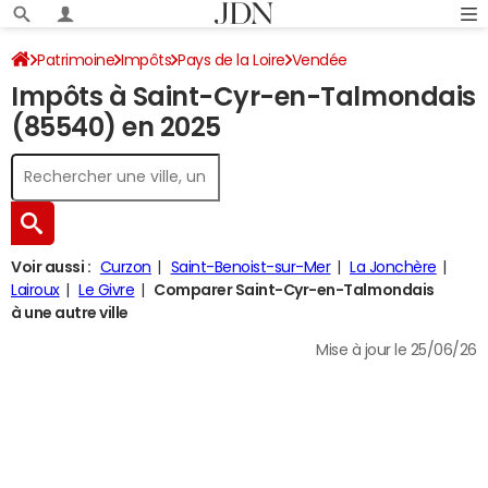
Patrimoine
Impôts
Pays de la Loire
Vendée
Impôts à Saint-Cyr-en-Talmondais
Saint-Cyr-en-Talmondais
Impôt sur le revenu
(85540) en 2025
Voir aussi :
Curzon
Saint-Benoist-sur-Mer
La Jonchère
Lairoux
Le Givre
Comparer Saint-Cyr-en-Talmondais
à une autre ville
Mise à jour le 25/06/26