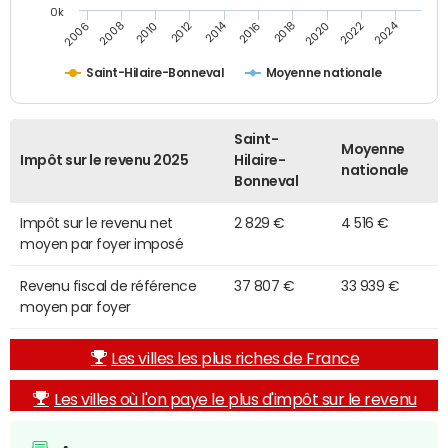
0k
2014
2024
2010
2020
2012
2022
2006
2016
2008
2018
Saint-Hilaire-Bonneval
Moyenne nationale
Saint-
Moyenne
Impôt sur le revenu 2025
Hilaire-
nationale
Bonneval
Impôt sur le revenu net
2 829 €
4 516 €
moyen par foyer imposé
Revenu fiscal de référence
37 807 €
33 939 €
moyen par foyer
Les villes les plus riches de France
Les villes où l'on paye le plus d'impôt sur le revenu