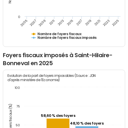
0
2005
2007
2009
2011
2013
2015
2017
2019
2021
2023
2025
Nombre de foyers fiscaux
Nombre de foyers fiscaux imposés
Foyers fiscaux imposés à Saint-Hilaire-
Bonneval en 2025
Evolution de la part de foyers imposables (Source : JDN
d'après ministère de l'Economie)
100
Part des foyers fiscaux (%)
75
58,60 % des foyers
48,10 % des foyers
50