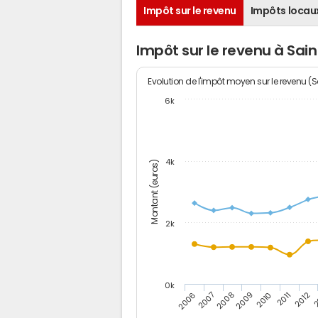
Impôt sur le revenu
Impôts locau
Impôt sur le revenu à Sai
Evolution de l'impôt moyen sur le revenu (
6k
4k
Montant (euros)
2k
0k
2006
2007
2008
2009
2010
2011
2012
2