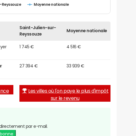
r-Reyssouze
Moyenne nationale
Saint-Julien-sur-
Moyenne nationale
Reyssouze
oyer
1 745 €
4 516 €
r
27 394 €
33 939 €
rance
Les villes où l'on paye le plus d'impôt
sur le revenu
directement par e-mail.
abonne