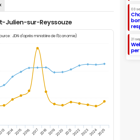
x
03 s
Cha
bon
nt-Julien-sur-Reyssouze
res
Source : JDN d'après ministère de l'Economie)
21 se
Web
per
2014
2024
013
2015
2016
2017
2018
2019
2020
2021
2022
2023
2025