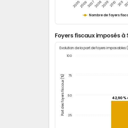
2005
20
2009
2006
2010
2007
2011
2008
Nombre de foyers fisc
Foyers fiscaux imposés à
Evolution de la part de foyers imposables 
100
Part des foyers fiscaux (%)
75
50
42,90 % 
25