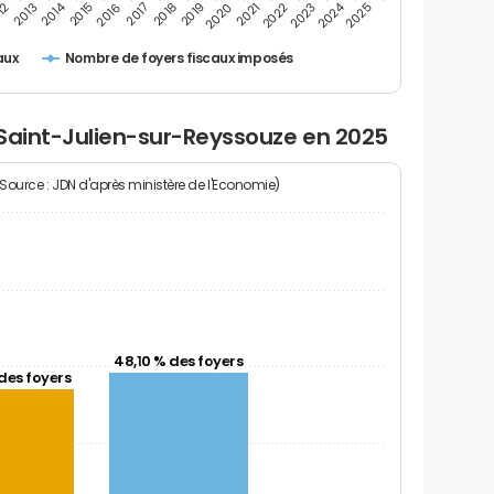
2024
2014
12
2019
2016
2023
2013
2020
2017
2021
2018
2025
2015
2022
Nombre de foyers fiscaux imposés
aux
 Saint-Julien-sur-Reyssouze en 2025
(Source : JDN d'après ministère de l'Economie)
48,10 % des foyers
des foyers