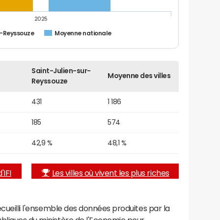
2025
r-Reyssouze
Moyenne nationale
Saint-Julien-sur-
Moyenne des villes
Reyssouze
431
1 186
185
574
42,9 %
48,1 %
'IFI
Les villes où vivent les plus riches
recueilli l'ensemble des données produites par la
ubliques du ministère de l'Economie pour