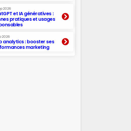
ep 2026
tGPT et IA génératives :
nes pratiques et usages
ponsables
p 2026
 analytics : booster ses
formances marketing