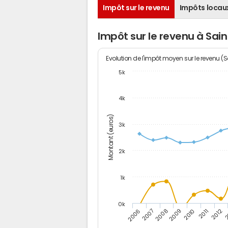
Impôt sur le revenu
Impôts locau
Impôt sur le revenu à Sa
Evolution de l'impôt moyen sur le revenu (
5k
4k
Montant (euros)
3k
2k
1k
0k
2006
2007
2008
2009
2010
2011
2012
2