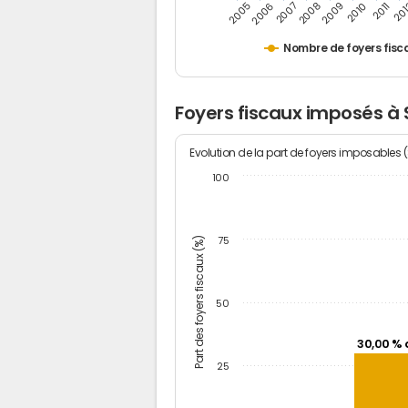
2011
2009
2007
2005
20
2010
2008
2006
Nombre de foyers fisc
Foyers fiscaux imposés à
Evolution de la part de foyers imposables 
100
Part des foyers fiscaux (%)
75
50
30,00 % 
25