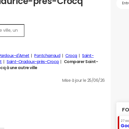
Maurice-près-Crocq
Pardoux-d'Arnet
Pontcharraud
Crocq
Saint-
t
Saint-Oradoux-près-Crocq
Comparer Saint-
q à une autre ville
Mise à jour le 25/06/26
FO
27 a
Goo