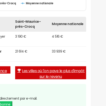
près-Crocq
Moyenne nationale
Saint-Maurice-
Moyenne nationale
près-Crocq
oyer
3 190 €
4 516 €
r
21 614 €
33 939 €
rance
Les villes où l'on paye le plus d'impôt
sur le revenu
directement par e-mail.
abonne