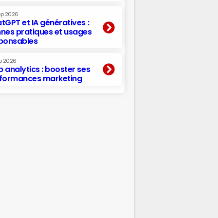
ep 2026
tGPT et IA génératives :
nes pratiques et usages
ponsables
p 2026
 analytics : booster ses
formances marketing