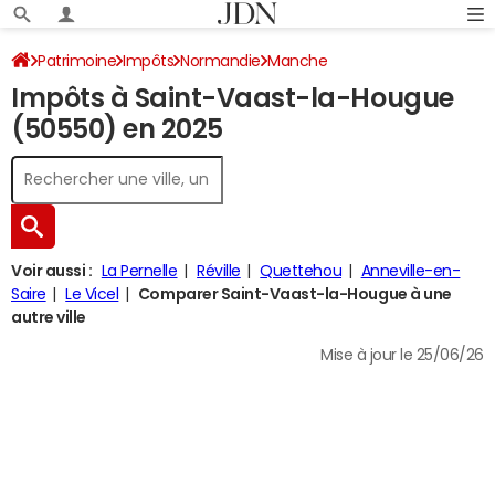
Patrimoine
Impôts
Normandie
Manche
Impôts à Saint-Vaast-la-Hougue
Saint-Vaast-la-Hougue
Impôt sur le revenu
(50550) en 2025
Voir aussi :
La Pernelle
Réville
Quettehou
Anneville-en-
Saire
Le Vicel
Comparer Saint-Vaast-la-Hougue à une
autre ville
Mise à jour le 25/06/26