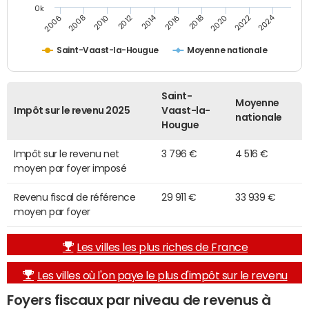
0k
2014
2024
2010
2020
2012
2022
2006
2016
2008
2018
Saint-Vaast-la-Hougue
Moyenne nationale
Saint-
Moyenne
Impôt sur le revenu 2025
Vaast-la-
nationale
Hougue
Impôt sur le revenu net
3 796 €
4 516 €
moyen par foyer imposé
Revenu fiscal de référence
29 911 €
33 939 €
moyen par foyer
Les villes les plus riches de France
Les villes où l'on paye le plus d'impôt sur le revenu
Foyers fiscaux par niveau de revenus à