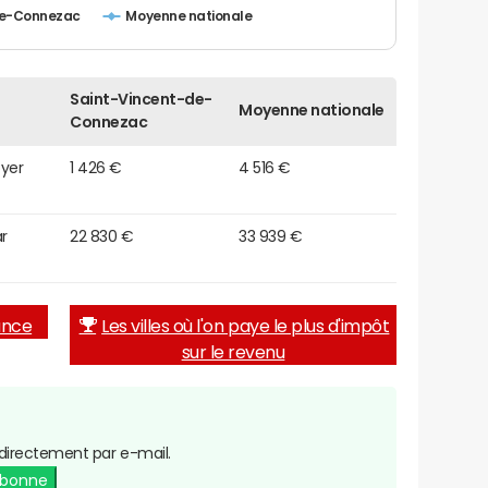
de-Connezac
Moyenne nationale
Saint-Vincent-de-
Moyenne nationale
Connezac
oyer
1 426 €
4 516 €
r
22 830 €
33 939 €
rance
Les villes où l'on paye le plus d'impôt
sur le revenu
directement par e-mail.
abonne