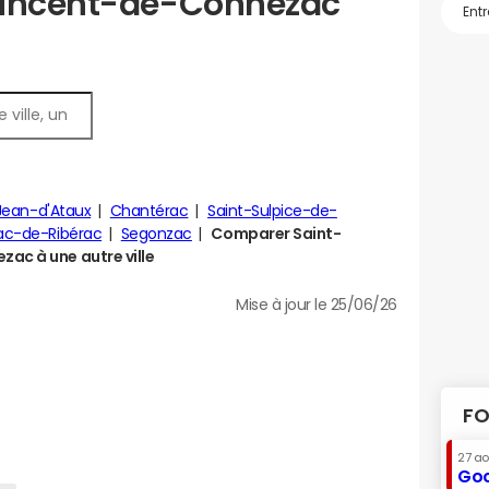
Vincent-de-Connezac
Jean-d'Ataux
Chantérac
Saint-Sulpice-de-
rac-de-Ribérac
Segonzac
Comparer Saint-
ac à une autre ville
Mise à jour le 25/06/26
FO
27 a
Goo