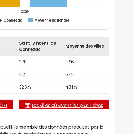
2025
de-Connezac
Moyenne nationale
Saint-Vincent-de-
Moyenne des villes
Connezac
378
1 186
122
574
32,3 %
48,1 %
'IFI
Les villes où vivent les plus riches
recueilli l'ensemble des données produites par la
ubliques du ministère de l'Economie pour