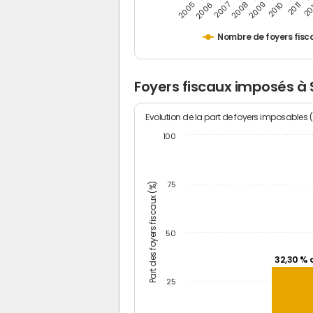
2005
20
2009
2006
2010
2007
2011
2008
Nombre de foyers fisc
Foyers fiscaux imposés à
Evolution de la part de foyers imposables 
100
Part des foyers fiscaux (%)
75
50
32,30 % 
25