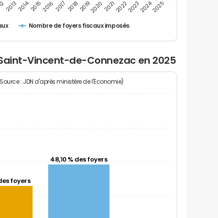
2024
2014
12
2019
2016
2023
2013
2020
2017
2021
2018
2025
2015
2022
Nombre de foyers fiscaux imposés
aux
 Saint-Vincent-de-Connezac en 2025
(Source : JDN d'après ministère de l'Economie)
48,10 % des foyers
des foyers