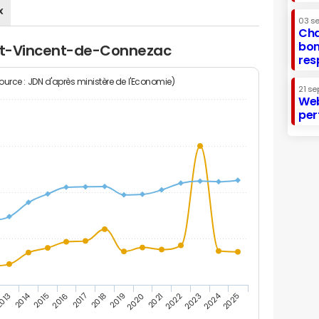
x
03 s
Cha
bon
int-Vincent-de-Connezac
res
Source : JDN d'après ministère de l'Economie)
21 se
Web
per
2014
2024
013
2015
2016
2017
2018
2019
2020
2021
2022
2023
2025