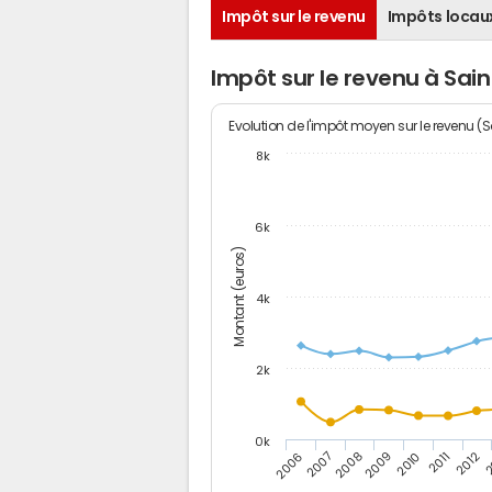
Impôt sur le revenu
Impôts locau
Impôt sur le revenu à Sa
Evolution de l'impôt moyen sur le revenu (
8k
6k
Montant (euros)
4k
2k
0k
2006
2007
2008
2009
2010
2011
2012
2