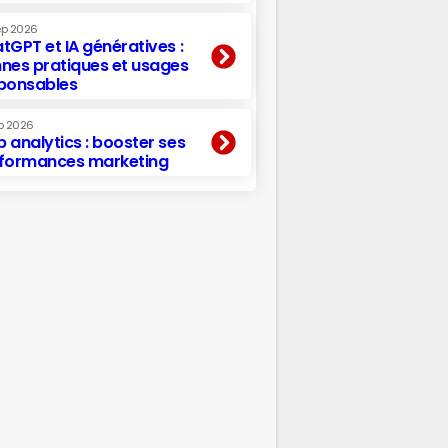
ep 2026
tGPT et IA génératives :
nes pratiques et usages
ponsables
p 2026
 analytics : booster ses
formances marketing