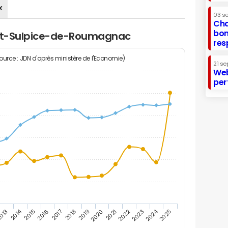
x
03 s
Cha
bon
aint-Sulpice-de-Roumagnac
res
Source : JDN d'après ministère de l'Economie)
21 se
Web
per
2014
2024
013
2015
2016
2017
2018
2019
2020
2021
2022
2023
2025