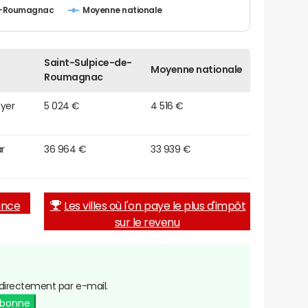
e-Roumagnac
Moyenne nationale
Saint-Sulpice-de-
Moyenne nationale
Roumagnac
oyer
5 024 €
4 516 €
r
36 964 €
33 939 €
rance
Les villes où l'on paye le plus d'impôt
sur le revenu
directement par e-mail.
abonne