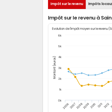
Impôt sur le revenu
Impôts locau
Impôt sur le revenu à S
Evolution de l'impôt moyen sur le revenu (
6k
5k
4k
Montant (euros)
3k
2k
1k
0k
2006
2007
2008
2009
2010
2011
2012
2