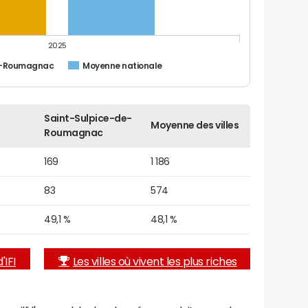
2025
e-Roumagnac
Moyenne nationale
Saint-Sulpice-de-
Moyenne des villes
Roumagnac
169
1 186
83
574
49,1 %
48,1 %
'IFI
Les villes où vivent les plus riches