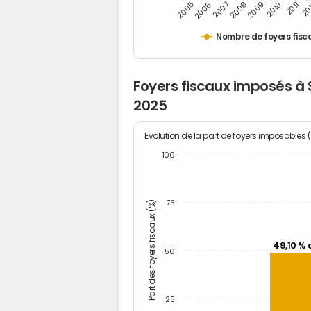
2005
20
2009
2006
2010
2007
2011
2008
Nombre de foyers fisc
Foyers fiscaux imposés 
2025
Evolution de la part de foyers imposables 
100
Part des foyers fiscaux (%)
75
49,10 % 
50
25