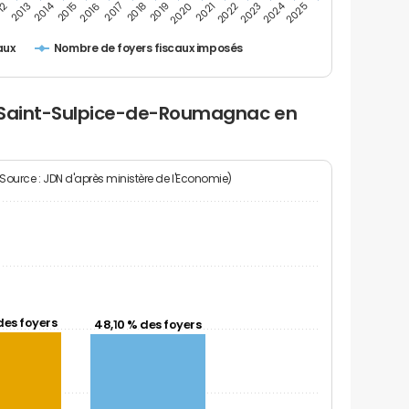
2024
2014
12
2019
2016
2023
2013
2020
2017
2021
2018
2025
2015
2022
Nombre de foyers fiscaux imposés
aux
à Saint-Sulpice-de-Roumagnac en
(Source : JDN d'après ministère de l'Economie)
des foyers
48,10 % des foyers