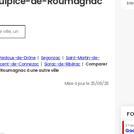
Sulpice-de-Roumagnac
Pardoux-de-Drône
Segonzac
Saint-Martin-de-
incent-de-Connezac
Siorac-de-Ribérac
Comparer
Roumagnac à une autre ville
Mise à jour le 25/06/26
FO
27 a
Goo