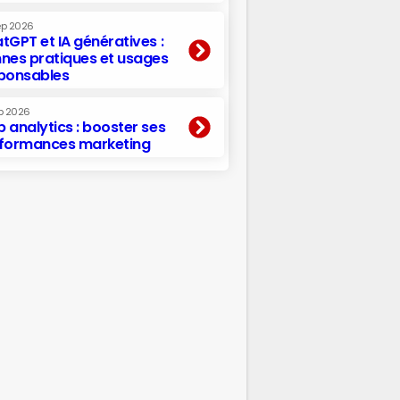
ep 2026
tGPT et IA génératives :
nes pratiques et usages
ponsables
p 2026
 analytics : booster ses
formances marketing