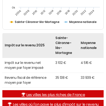
0k
2014
2024
2010
2020
2012
2022
2006
2016
2008
2018
Sainte-Céronne-lès-Mortagne
Moyenne nationale
Sainte-
Céronne-
Moyenne
Impôt sur le revenu 2025
lès-
nationale
Mortagne
Impôt sur le revenu net
3 102 €
4 516 €
moyen par foyer imposé
Revenu fiscal de référence
35 138 €
33 939 €
moyen par foyer
Les villes les plus riches de France
Les villes où l'on paye le plus d'impôt sur le revenu