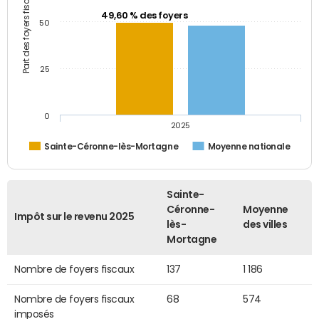
Part des foyers fiscaux (%)
49,60 % des foyers
50
25
0
2025
Sainte-Céronne-lès-Mortagne
Moyenne nationale
Sainte-
Céronne-
Moyenne
Impôt sur le revenu 2025
lès-
des villes
Mortagne
Nombre de foyers fiscaux
137
1 186
Nombre de foyers fiscaux
68
574
imposés