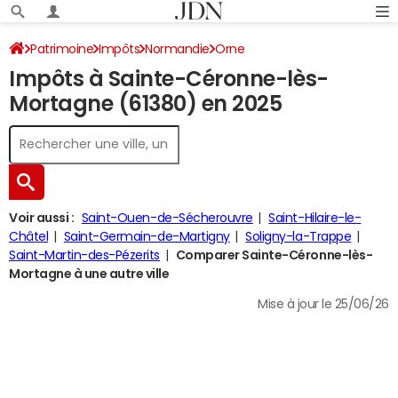
Patrimoine
Impôts
Normandie
Orne
Impôts à Sainte-Céronne-lès-
Sainte-Céronne-lès-Mortagne
Impôt sur le revenu
Mortagne (61380) en 2025
Voir aussi :
Saint-Ouen-de-Sécherouvre
Saint-Hilaire-le-
Châtel
Saint-Germain-de-Martigny
Soligny-la-Trappe
Saint-Martin-des-Pézerits
Comparer Sainte-Céronne-lès-
Mortagne à une autre ville
Mise à jour le 25/06/26