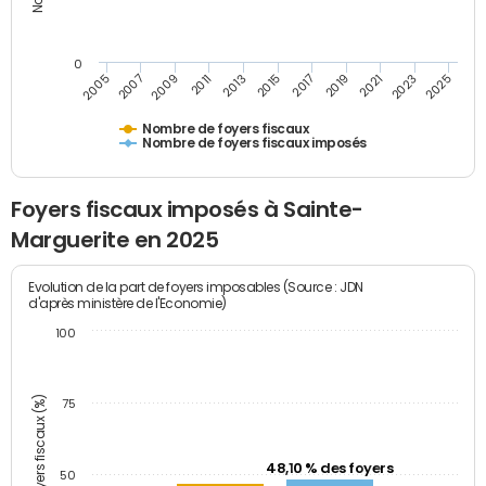
0
2023
2005
2009
2013
2017
2021
2025
2007
2011
2015
2019
Nombre de foyers fiscaux
Nombre de foyers fiscaux imposés
Foyers fiscaux imposés à Sainte-
Marguerite en 2025
Evolution de la part de foyers imposables (Source : JDN
d'après ministère de l'Economie)
100
Part des foyers fiscaux (%)
75
48,10 % des foyers
50