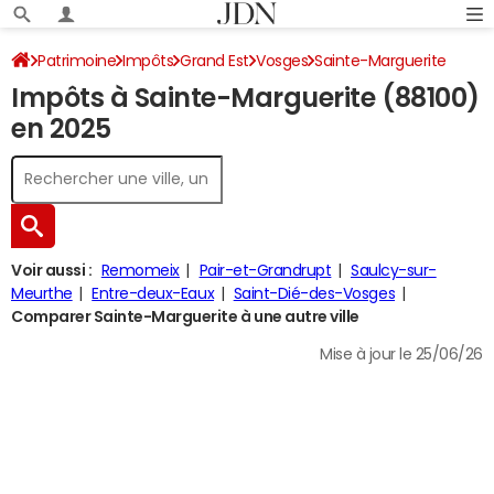
Patrimoine
Impôts
Grand Est
Vosges
Sainte-Marguerite
Impôts à Sainte-Marguerite (88100)
Impôt sur le revenu
en 2025
Voir aussi :
Remomeix
Pair-et-Grandrupt
Saulcy-sur-
Meurthe
Entre-deux-Eaux
Saint-Dié-des-Vosges
Comparer Sainte-Marguerite à une autre ville
Mise à jour le 25/06/26