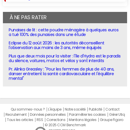
À NE PAS RATER
Punaises de lit : cette poudre ménagère à quelques euros
a tué 100% des punaises dans une étude
Eclipse du 12 août 2026 : les autorités déconseillent
l'observation aux moins de 3 ans, même équipés
Plus que deux mois pour la visiter : l'île d'Hydra est le paradis
du silence, voitures, motos et vélos y sont interdits
Pr. Alinka Greasley : "Pour les femmes de plus de 40 ans,
danser entretient la santé cardiovasculaire et l'équilibre
mental"
Qui sommes-nous ?
L'équipe
Notre société
Publicité
Contact
Recrutement
Données personnelles
Paramétrer les cookies
Gérer Utiq
Tous les articles
RSS
Corrections
Mentions légales
Groupe Figaro
© 2025 CCM Benchmark