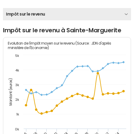
Impôt sur le revenu
Impôt sur le revenu à Sainte-Marguerite
Evolution de l'impôt moyen sur le revenu (Source : JDN d'après
ministère de l'Economie)
5k
4k
Montant (euros)
3k
2k
1k
0k