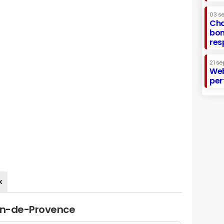
03 s
Cha
bon
res
21 se
Web
per
x
lon-de-Provence