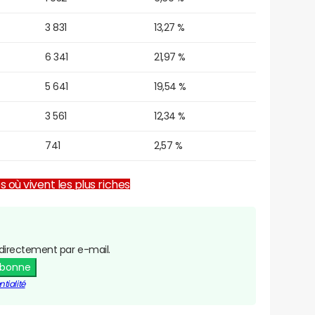
3 831
13,27 %
6 341
21,97 %
5 641
19,54 %
3 561
12,34 %
741
2,57 %
es où vivent les plus riches
directement par e-mail.
abonne
tialité