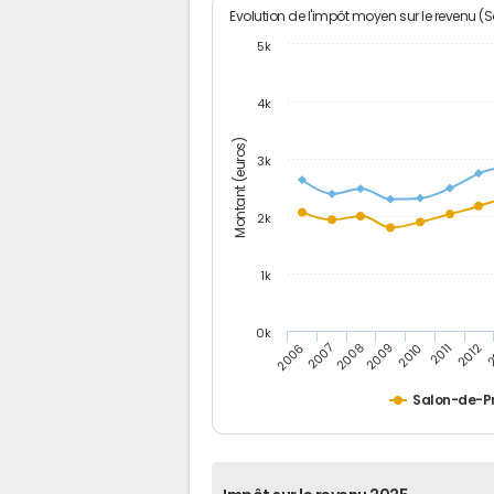
Evolution de l'impôt moyen sur le revenu (
5k
4k
Montant (euros)
3k
2k
1k
0k
2006
2007
2008
2009
2010
2011
2012
2
Salon-de-P