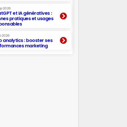
ep 2026
tGPT et IA génératives :
nes pratiques et usages
ponsables
p 2026
 analytics : booster ses
formances marketing