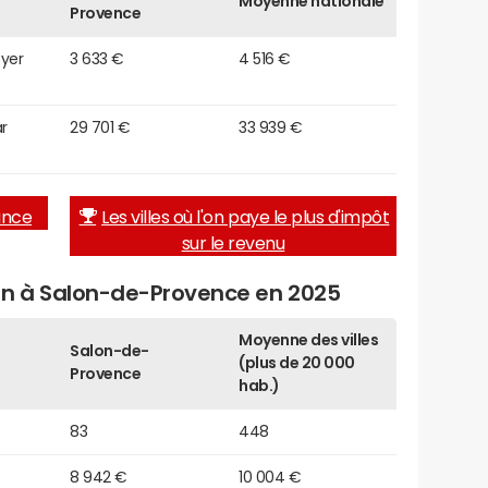
Moyenne nationale
Provence
oyer
3 633 €
4 516 €
r
29 701 €
33 939 €
rance
Les villes où l'on paye le plus d'impôt
sur le revenu
en à Salon-de-Provence en 2025
Moyenne des villes
Salon-de-
(plus de 20 000
Provence
hab.)
83
448
8 942 €
10 004 €