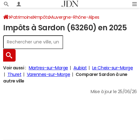
Patrimoine
Impôts
Auvergne-Rhône-Alpes
Impôts à Sardon (63260) en 2025
Puy-de-Dôme
Sardon
Impôt sur le revenu
Voir aussi :
Martres-sur-Morge
Aubiat
Le Cheix-sur-Morge
Thuret
Varennes-sur-Morge
Comparer Sardon à une
autre ville
Mise à jour le 25/06/26