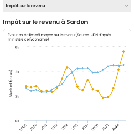
Impôt sur le revenu
Impôt sur le revenu à Sardon
Evolution de l'impôt moyen sur le revenu (Source : JDN d'après
ministère de l'Economie)
6k
Montant (euros)
4k
2k
0k
2014
2024
2010
2020
2012
2022
2006
2016
2008
2018