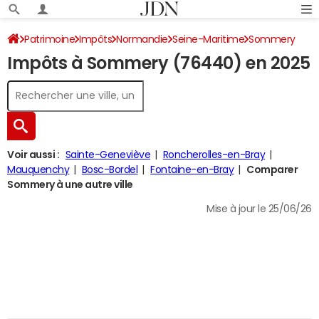
Patrimoine
Impôts
Normandie
Seine-Maritime
Sommery
Impôts à Sommery (76440) en 2025
Impôt sur le revenu
Voir aussi :
Sainte-Geneviève
Roncherolles-en-Bray
Mauquenchy
Bosc-Bordel
Fontaine-en-Bray
Comparer
Sommery à une autre ville
Mise à jour le 25/06/26