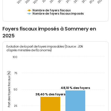
2009
2023
2017
2011
2025
2005
2019
2013
2007
2021
2015
Nombre de foyers fiscaux
Nombre de foyers fiscaux imposés
Foyers fiscaux imposés à Sommery en
2025
Evolution de la part de foyers imposables (Source : JDN
d'après ministère de l'Economie)
100
Part des foyers fiscaux (%)
75
48,10 % des foyers
50
38,40 % des foyers
25