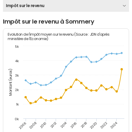
Impôt sur le revenu
Impôt sur le revenu à Sommery
Evolution de l'impôt moyen sur le revenu (Source : JDN d'après
ministère de l'Economie)
5k
4k
Montant (euros)
3k
2k
1k
0k
2014
2024
2010
2020
2012
2022
2006
2016
2008
2018