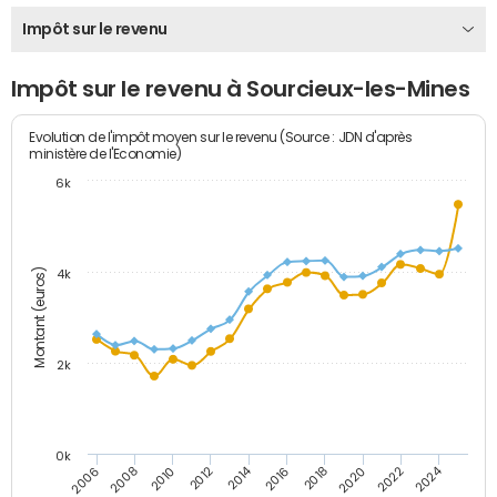
Impôt sur le revenu
Impôt sur le revenu à Sourcieux-les-Mines
Evolution de l'impôt moyen sur le revenu (Source : JDN d'après
ministère de l'Economie)
6k
Montant (euros)
4k
2k
0k
2014
2024
2010
2020
2012
2022
2006
2016
2008
2018