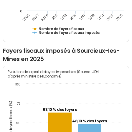
0
2023
2005
2009
2013
2017
2021
2025
2007
2011
2015
2019
Nombre de foyers fiscaux
Nombre de foyers fiscaux imposés
Foyers fiscaux imposés à Sourcieux-les-
Mines en 2025
Evolution de la part de foyers imposables (Source : JDN
d'après ministère de l'Economie)
100
Part des foyers fiscaux (%)
75
63,10 % des foyers
48,10 % des foyers
50