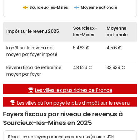
Sourcieux-les-Mines
Moyenne nationale
Sourcieux-
Moyenne
Impôt sur le revenu 2025
les-Mines
nationale
Impôt sur le revenu net
5 483 €
4 516 €
moyen par foyer imposé
Revenu fiscal de référence
48 523 €
33 939 €
moyen par foyer
Les villes les plus riches de France
Les villes où l'on paye le plus d'impôt sur le revenu
Foyers fiscaux par niveau de revenus à
Sourcieux-les-Mines en 2025
Répartition des foyers par tranches de revenus (source : JDN