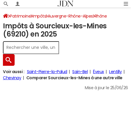
Patrimoine
Impôts
Auvergne-Rhône-Alpes
Rhône
Impôts à Sourcieux-les-Mines
Sourcieux-les-Mines
Impôt sur le revenu
(69210) en 2025
Voir aussi :
Saint-Pierre-la-Palud
Sain-Bel
Éveux
Lentilly
Chevinay
Comparer Sourcieux-les-Mines à une autre ville
Mise à jour le 25/06/26