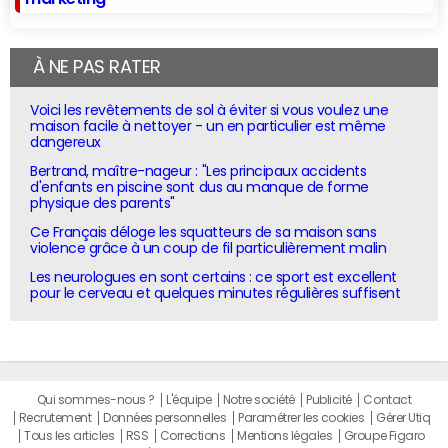
À NE PAS RATER
Voici les revêtements de sol à éviter si vous voulez une
maison facile à nettoyer - un en particulier est même
dangereux
Bertrand, maître-nageur : "Les principaux accidents
d'enfants en piscine sont dus au manque de forme
physique des parents"
Ce Français déloge les squatteurs de sa maison sans
violence grâce à un coup de fil particulièrement malin
Les neurologues en sont certains : ce sport est excellent
pour le cerveau et quelques minutes régulières suffisent
Qui sommes-nous ?
L'équipe
Notre société
Publicité
Contact
Recrutement
Données personnelles
Paramétrer les cookies
Gérer Utiq
Tous les articles
RSS
Corrections
Mentions légales
Groupe Figaro