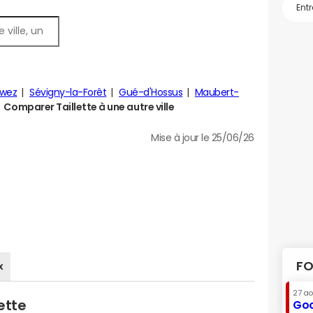
owez
Sévigny-la-Forêt
Gué-d'Hossus
Maubert-
Comparer Taillette à une autre ville
Mise à jour le 25/06/26
FO
x
27 a
ette
Goo