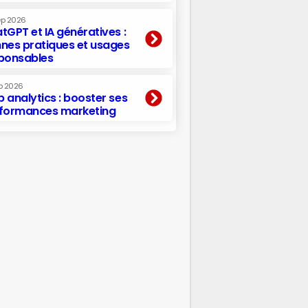
ep 2026
tGPT et IA génératives :
nes pratiques et usages
ponsables
p 2026
 analytics : booster ses
formances marketing