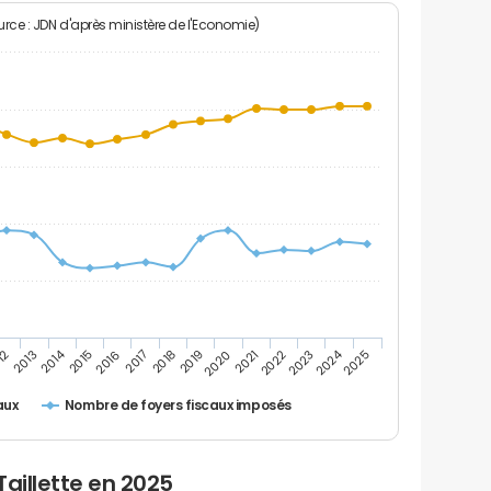
rce : JDN d'après ministère de l'Economie)
2024
2014
12
2019
2016
2023
2013
2020
2017
2021
2018
2025
2015
2022
Nombre de foyers fiscaux imposés
aux
Taillette en 2025