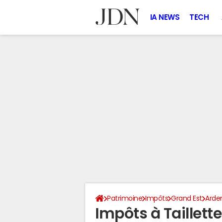
IA NEWS
TECH
Patrimoine
Impôts
Grand Est
Arde
Impôts à Taillett