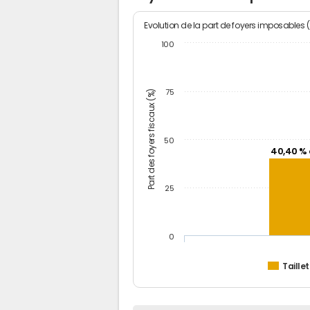
Evolution de la part de foyers imposables 
100
Part des foyers fiscaux (%)
75
50
40,40 % 
25
0
Taille