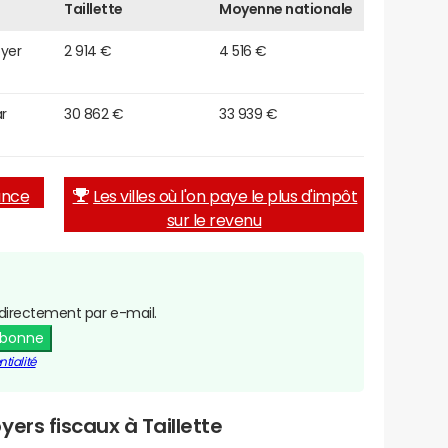
Taillette
Moyenne nationale
oyer
2 914 €
4 516 €
r
30 862 €
33 939 €
rance
Les villes où l'on paye le plus d'impôt
sur le revenu
directement par e-mail.
abonne
tialité
ers fiscaux à Taillette