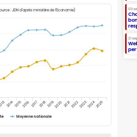
03 s
Source : JDN d'après ministère de l'Economie)
Cha
bon
res
21 se
Web
per
2014
2024
013
2015
2016
2017
2018
2019
2020
2021
2022
2023
2025
tte
Moyenne nationale