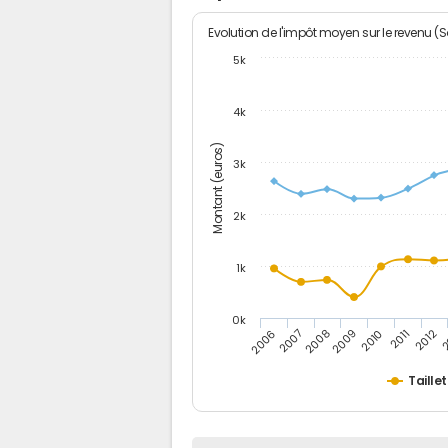
Evolution de l'impôt moyen sur le revenu (
5k
4k
Montant (euros)
3k
2k
1k
0k
2006
2007
2008
2009
2010
2011
2012
2
Taille