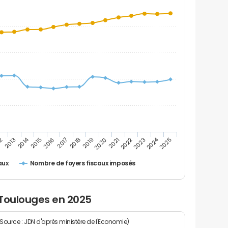
2014
2024
2019
2021
2023
2025
12
2016
2018
2020
2022
2013
2015
2017
Nombre de foyers fiscaux imposés
aux
 Toulouges en 2025
(Source : JDN d'après ministère de l'Economie)