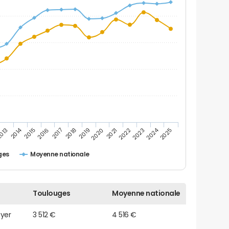
2014
2024
013
2015
2016
2017
2018
2019
2020
2021
2022
2023
2025
ges
Moyenne nationale
Toulouges
Moyenne nationale
oyer
3 512 €
4 516 €