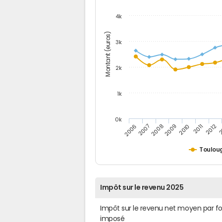
4k
Montant (euros)
3k
2k
1k
0k
2006
2007
2008
2009
2010
2011
2012
2
Toulou
Impôt sur le revenu 2025
Impôt sur le revenu net moyen par f
imposé