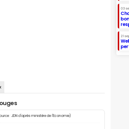
03 s
Cha
bon
res
21 se
Web
per
x
louges
Source : JDN d'après ministère de l'Economie)