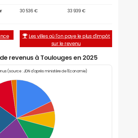
r
30 536 €
33 939 €
rance
Les villes où l'on paye le plus d'impôt
sur le revenu
 de revenus à Toulouges en 2025
enus (source : JDN d'après ministère de l'Economie)