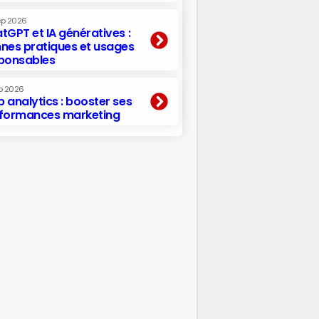
ep 2026
tGPT et IA génératives :
nes pratiques et usages
ponsables
p 2026
 analytics : booster ses
formances marketing