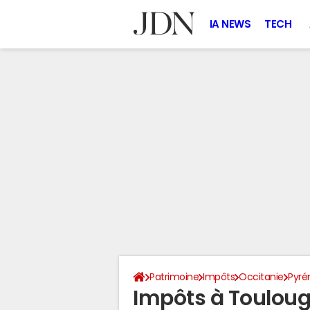
IA NEWS
TECH
Patrimoine
Impôts
Occitanie
Pyré
Impôts à Touloug