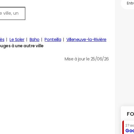
ès
Le Soler
Baho
Ponteilla
Villeneuve-la-Rivière
ges à une autre ville
Mise à jour le 25/06/26
FO
27 a
Goo