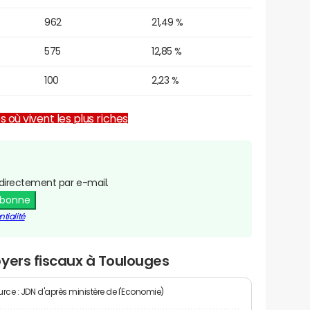
962
21,49 %
575
12,85 %
100
2,23 %
es où vivent les plus riches
directement par e-mail.
abonne
tialité
yers fiscaux à Toulouges
rce : JDN d'après ministère de l'Economie)