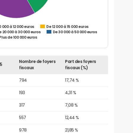
0 000 à 12 000 euros
De 12 000 à 15 000 euros
e 20 000 à 30 000 euros
De 30 000 à 50 000 euros
Plus de 100 000 euros
Nombre de foyers
Part des foyers
5
fiscaux
fiscaux (%)
794
17,74 %
193
4,31 %
317
7,08 %
557
12,44 %
978
21,85 %