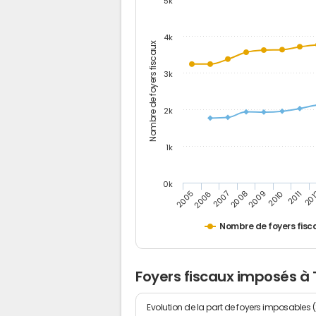
5k
4k
Nombre de foyers fiscaux
3k
2k
1k
0k
2006
2008
2010
20
2005
2007
2009
2011
Nombre de foyers fisc
Foyers fiscaux imposés à
Evolution de la part de foyers imposables 