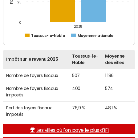
25
0
2025
Toussus-le-Noble
Moyenne nationale
Toussus-le-
Moyenne
Impôt sur le revenu 2025
Noble
des villes
Nombre de foyers fiscaux
507
1 186
Nombre de foyers fiscaux
400
574
imposés
Part des foyers fiscaux
78,9 %
48,1 %
imposés
Les villes où l'on paye le plus d'IFI