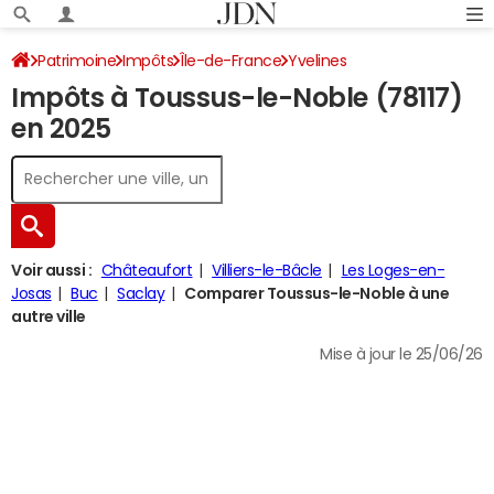
Patrimoine
Impôts
Île-de-France
Yvelines
Impôts à Toussus-le-Noble (78117)
Toussus-le-Noble
Impôt sur le revenu
en 2025
Voir aussi :
Châteaufort
Villiers-le-Bâcle
Les Loges-en-
Josas
Buc
Saclay
Comparer Toussus-le-Noble à une
autre ville
Mise à jour le 25/06/26