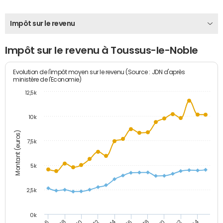
Impôt sur le revenu
Impôt sur le revenu à Toussus-le-Noble
Evolution de l'impôt moyen sur le revenu (Source : JDN d'après
ministère de l'Economie)
12,5k
10k
Montant (euros)
7,5k
5k
2,5k
0k