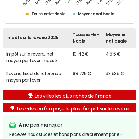
2014
2024
2010
2020
2012
2022
2006
2016
2008
2018
Toussus-le-Noble
Moyenne nationale
Toussus-le-
Moyenne
Impôt sur le revenu 2025
Noble
nationale
Impôt sur le revenu net
10 142 €
4 516 €
moyen par foyer imposé
Revenu fiscal de référence
68 725 €
33 939 €
moyen par foyer
Les villes les plus riches de France
Les villes où l'on paye le plus d'impôt sur le revenu
A ne pas manquer
Recevez nos astuces et bons plans directement par e-