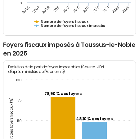
0
2005
2007
2009
2011
2013
2015
2017
2019
2021
2023
2025
Nombre de foyers fiscaux
Nombre de foyers fiscaux imposés
Foyers fiscaux imposés à Toussus-le-Noble
en 2025
Evolution de la part de foyers imposables (Source : JDN
d'après ministère de l'Economie)
100
78,90 % des foyers
Part des foyers fiscaux (%)
75
48,10 % des foyers
50