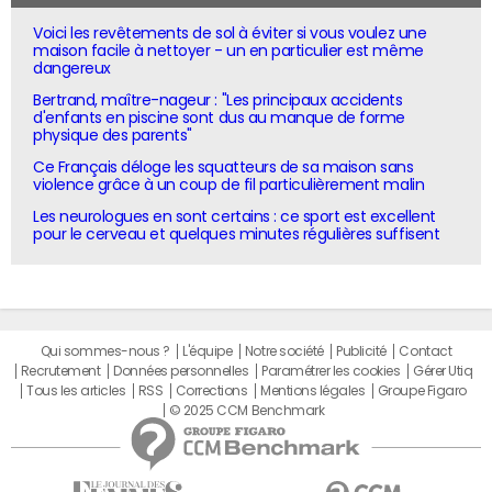
Voici les revêtements de sol à éviter si vous voulez une
maison facile à nettoyer - un en particulier est même
dangereux
Bertrand, maître-nageur : "Les principaux accidents
d'enfants en piscine sont dus au manque de forme
physique des parents"
Ce Français déloge les squatteurs de sa maison sans
violence grâce à un coup de fil particulièrement malin
Les neurologues en sont certains : ce sport est excellent
pour le cerveau et quelques minutes régulières suffisent
Qui sommes-nous ?
L'équipe
Notre société
Publicité
Contact
Recrutement
Données personnelles
Paramétrer les cookies
Gérer Utiq
Tous les articles
RSS
Corrections
Mentions légales
Groupe Figaro
© 2025 CCM Benchmark