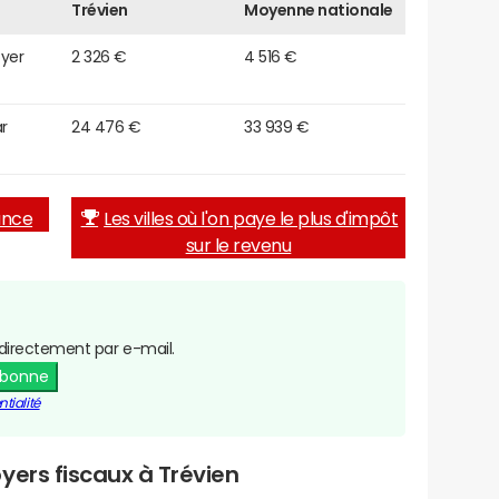
Trévien
Moyenne nationale
oyer
2 326 €
4 516 €
r
24 476 €
33 939 €
rance
Les villes où l'on paye le plus d'impôt
sur le revenu
directement par e-mail.
abonne
tialité
yers fiscaux à Trévien