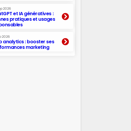
ep 2026
tGPT et IA génératives :
nes pratiques et usages
ponsables
p 2026
 analytics : booster ses
formances marketing