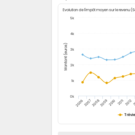
Evolution de l'impôt moyen sur le revenu (
5k
4k
Montant (euros)
3k
2k
1k
0k
2006
2007
2008
2009
2010
2011
2012
2
Trévi