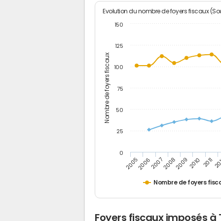
Evolution du nombre de foyers fiscaux (Sou
150
125
Nombre de foyers fiscaux
100
75
50
25
0
2005
20
2009
2006
2010
2007
2011
2008
Nombre de foyers fisc
Foyers fiscaux imposés à 