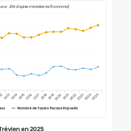
rce : JDN d'après ministère de l'Economie)
2024
2014
12
2019
2016
2023
2013
2020
2017
2021
2018
2025
2015
2022
Nombre de foyers fiscaux imposés
aux
Trévien en 2025