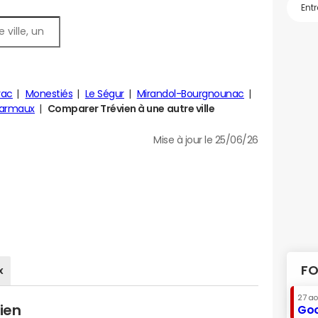
rac
Monestiés
Le Ségur
Mirandol-Bourgnounac
Carmaux
Comparer Trévien à une autre ville
Mise à jour le 25/06/26
FO
x
27 a
ien
Goo