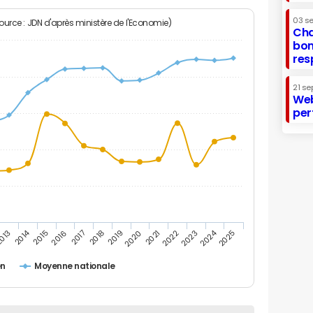
03 s
Source : JDN d'après ministère de l'Economie)
Cha
bon
res
21 se
Web
per
2014
2024
013
2015
2016
2017
2018
2019
2020
2021
2022
2023
2025
en
Moyenne nationale