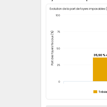
Evolution de la part de foyers imposables 
100
Part des foyers fiscaux (%)
75
50
35,90 % 
25
0
Trévi