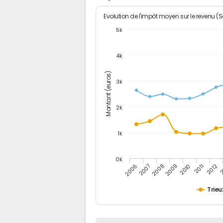
Evolution de l'impôt moyen sur le revenu (
5k
4k
Montant (euros)
3k
2k
1k
0k
2006
2007
2008
2009
2010
2011
2012
2
Trieu