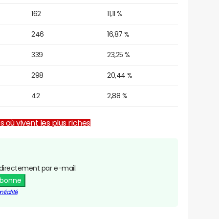
162
11,11 %
246
16,87 %
339
23,25 %
298
20,44 %
42
2,88 %
es où vivent les plus riches
directement par e-mail.
abonne
tialité