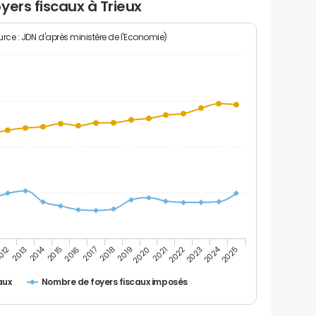
yers fiscaux à Trieux
rce : JDN d'après ministère de l'Economie)
2014
2024
2013
2023
012
2022
2021
2020
2019
2018
2017
2016
2015
2025
Nombre de foyers fiscaux imposés
aux