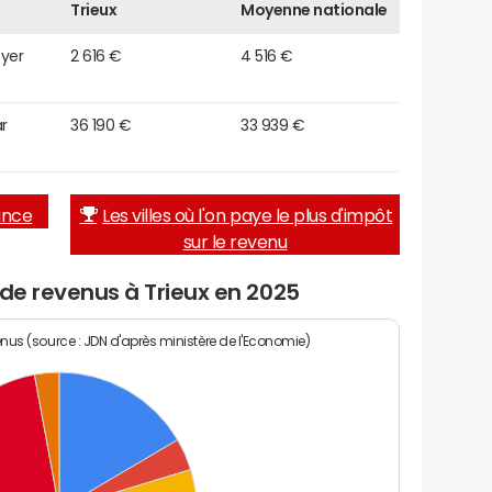
Trieux
Moyenne nationale
oyer
2 616 €
4 516 €
r
36 190 €
33 939 €
rance
Les villes où l'on paye le plus d'impôt
sur le revenu
 de revenus à Trieux en 2025
enus (source : JDN d'après ministère de l'Economie)