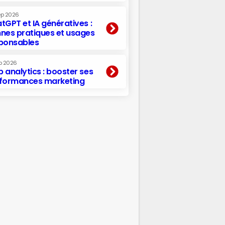
ep 2026
tGPT et IA génératives :
nes pratiques et usages
ponsables
p 2026
 analytics : booster ses
formances marketing