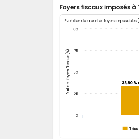
Foyers fiscaux imposés à 
Evolution de la part de foyers imposables 
100
Part des foyers fiscaux (%)
75
50
33,80 % 
25
0
Trieu