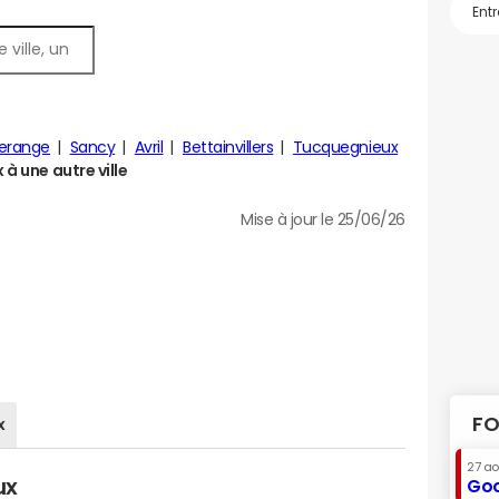
range
Sancy
Avril
Bettainvillers
Tucquegnieux
à une autre ville
Mise à jour le 25/06/26
FO
x
27 a
ux
Goo