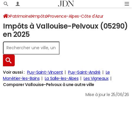
Patrimoine
Impôts
Provence-Alpes-Côte d'Azur
Impôts à Vallouise-Pelvoux (05290)
Hautes-Alpes
Vallouise-Pelvoux
Impôt sur le revenu
en 2025
Voir aussi :
Puy-Saint-Vincent
Puy-Saint-André
Le
Monêtier-les-Bains
La Salle-les-Alpes
Les Vigneaux
Comparer Vallouise-Pelvoux à une autre ville
Mise à jour le 25/06/26