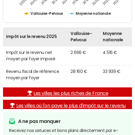
2014
2024
2010
2020
2012
2022
2006
2016
2008
2018
Vallouise-Pelvoux
Moyenne nationale
Vallouise-
Moyenne
Impôt sur le revenu 2025
Pelvoux
nationale
Impôt sur le revenu net
2 666 €
4 516 €
moyen par foyer imposé
Revenu fiscal de référence
28 160 €
33 939 €
moyen par foyer
Les villes les plus riches de France
Les villes où l'on paye le plus d'impôt sur le revenu
A ne pas manquer
Recevez nos astuces et bons plans directement par e-