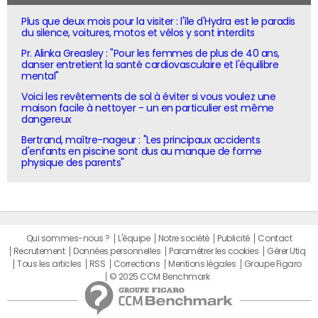
Plus que deux mois pour la visiter : l'île d'Hydra est le paradis
du silence, voitures, motos et vélos y sont interdits
Pr. Alinka Greasley : "Pour les femmes de plus de 40 ans,
danser entretient la santé cardiovasculaire et l'équilibre
mental"
Voici les revêtements de sol à éviter si vous voulez une
maison facile à nettoyer - un en particulier est même
dangereux
Bertrand, maître-nageur : "Les principaux accidents
d'enfants en piscine sont dus au manque de forme
physique des parents"
Qui sommes-nous ?
L'équipe
Notre société
Publicité
Contact
Recrutement
Données personnelles
Paramétrer les cookies
Gérer Utiq
Tous les articles
RSS
Corrections
Mentions légales
Groupe Figaro
© 2025 CCM Benchmark