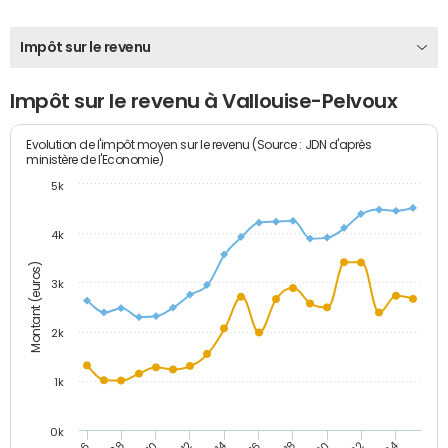
Impôt sur le revenu
Impôt sur le revenu à Vallouise-Pelvoux
Evolution de l'impôt moyen sur le revenu (Source : JDN d'après
ministère de l'Economie)
5k
4k
Montant (euros)
3k
2k
1k
0k