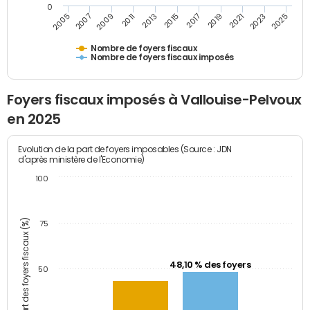
0
2023
2005
2009
2013
2017
2021
2025
2007
2011
2015
2019
Nombre de foyers fiscaux
Nombre de foyers fiscaux imposés
Foyers fiscaux imposés à Vallouise-Pelvoux
en 2025
Evolution de la part de foyers imposables (Source : JDN
d'après ministère de l'Economie)
100
Part des foyers fiscaux (%)
75
48,10 % des foyers
50