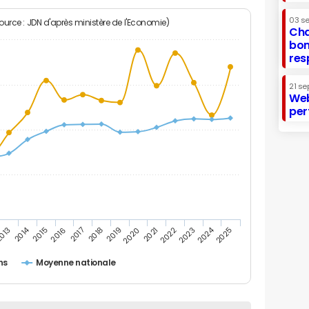
03 s
Source : JDN d'après ministère de l'Economie)
Cha
bon
res
21 se
Web
per
2014
2024
013
2015
2016
2017
2018
2019
2020
2021
2022
2023
2025
ins
Moyenne nationale