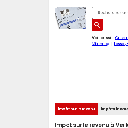
Voir aussi :
Courm
Millançay
Lassay
Impôt sur le revenu
Impôts locau
Impôt sur le revenu à Veill