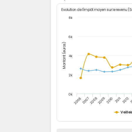
Evolution de l'impôt moyen sur le revenu (
8k
6k
Montant (euros)
4k
2k
0k
2006
2007
2008
2009
2010
2011
2012
2
Veille