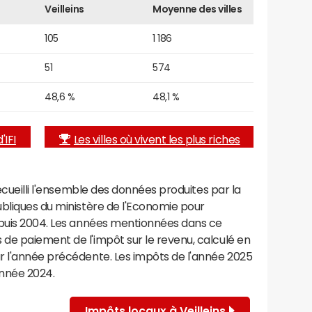
Veilleins
Moyenne des villes
105
1 186
51
574
48,6 %
48,1 %
'IFI
Les villes où vivent les plus riches
recueilli l'ensemble des données produites par la
ubliques du ministère de l'Economie pour
epuis 2004. Les années mentionnées dans ce
de paiement de l'impôt sur le revenu, calculé en
r l'année précédente. Les impôts de l'année 2025
année 2024.
Impôts locaux à Veilleins