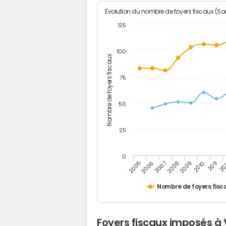
Evolution du nombre de foyers fiscaux (Sou
125
100
Nombre de foyers fiscaux
75
50
25
0
2005
20
2009
2006
2010
2007
2011
2008
Nombre de foyers fisc
Foyers fiscaux imposés à V