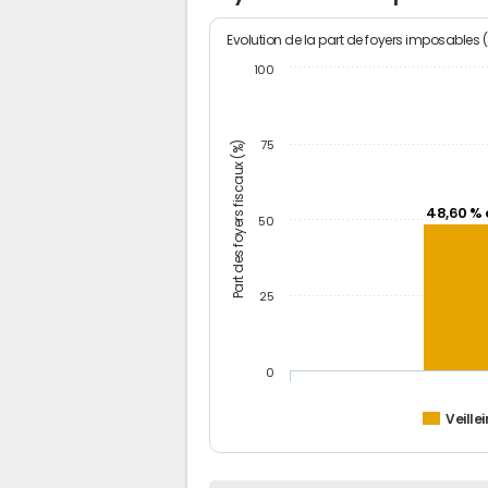
Evolution de la part de foyers imposables 
100
Part des foyers fiscaux (%)
75
48,60 % 
50
25
0
Veille