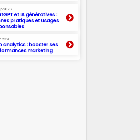
ep 2026
tGPT et IA génératives :
nes pratiques et usages
ponsables
p 2026
 analytics : booster ses
formances marketing