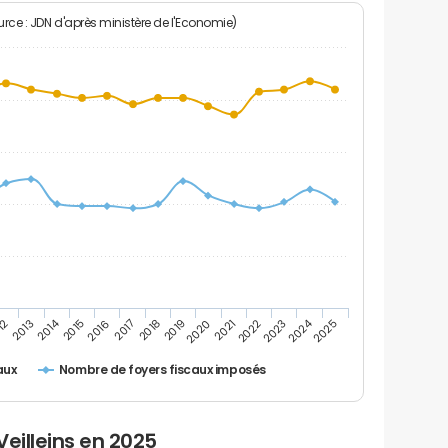
rce : JDN d'après ministère de l'Economie)
2024
2014
12
2019
2016
2023
2013
2020
2017
2021
2018
2025
2015
2022
Nombre de foyers fiscaux imposés
aux
eilleins en 2025