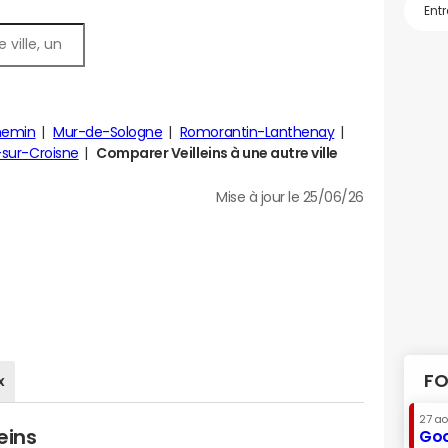
emin
Mur-de-Sologne
Romorantin-Lanthenay
-sur-Croisne
Comparer Veilleins à une autre ville
Mise à jour le 25/06/26
FO
x
27 a
eins
Goo