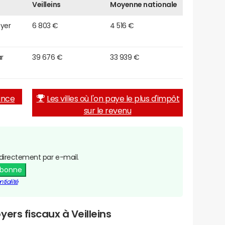
Veilleins
Moyenne nationale
oyer
6 803 €
4 516 €
r
39 676 €
33 939 €
rance
Les villes où l'on paye le plus d'impôt
sur le revenu
directement par e-mail.
abonne
tialité
ers fiscaux à Veilleins