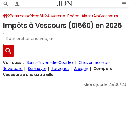
Patrimoine
Impôts
Auvergne-Rhône-Alpes
Ain
Vescours
Impôts à Vescours (01560) en 2025
Impôt sur le revenu
Voir aussi :
Saint-Trivier-de-Courtes
Chavannes-sur-
Reyssouze
Sermoyer
Servignat
Arbigny
Comparer
Vescours à une autre ville
Mise à jour le 25/06/26