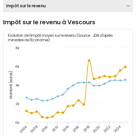
Impôt sur le revenu
Impôt sur le revenu à Vescours
Evolution de l'impôt moyen sur le revenu (Source : JDN d'après
ministère de l'Economie)
8k
6k
Montant (euros)
4k
2k
0k
2014
2024
2010
2020
2012
2022
2006
2016
2008
2018