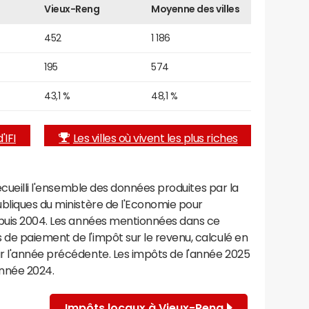
Vieux-Reng
Moyenne des villes
452
1 186
195
574
43,1 %
48,1 %
'IFI
Les villes où vivent les plus riches
recueilli l'ensemble des données produites par la
ubliques du ministère de l'Economie pour
epuis 2004. Les années mentionnées dans ce
de paiement de l'impôt sur le revenu, calculé en
r l'année précédente. Les impôts de l'année 2025
année 2024.
Impôts locaux à Vieux-Reng