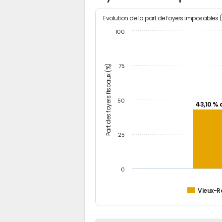
Evolution de la part de foyers imposables 
100
Part des foyers fiscaux (%)
75
50
43,10 % 
25
0
Vieux-R