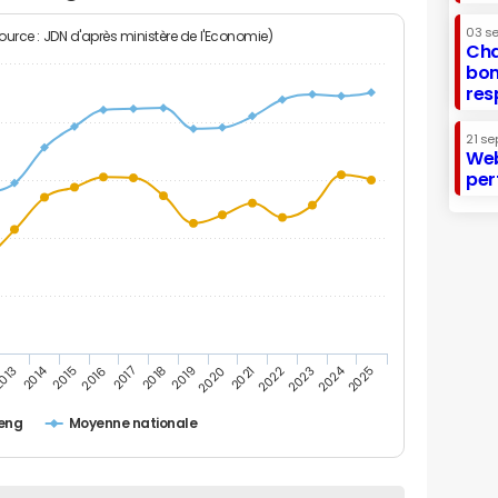
03 s
Source : JDN d'après ministère de l'Economie)
Cha
bon
res
21 se
Web
per
2014
2024
013
2015
2016
2017
2018
2019
2020
2021
2022
2023
2025
eng
Moyenne nationale