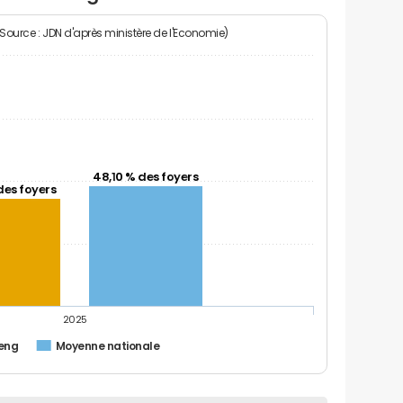
(Source : JDN d'après ministère de l'Economie)
48,10 % des foyers
des foyers
2025
eng
Moyenne nationale