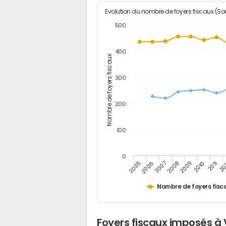
Evolution du nombre de foyers fiscaux (Sou
500
400
Nombre de foyers fiscaux
300
200
100
0
2005
20
2009
2006
2010
2007
2011
2008
Nombre de foyers fisc
Foyers fiscaux imposés à