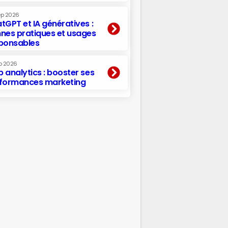
ep 2026
tGPT et IA génératives :
nes pratiques et usages
ponsables
p 2026
 analytics : booster ses
formances marketing