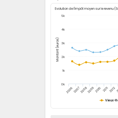
Evolution de l'impôt moyen sur le revenu (
5k
4k
Montant (euros)
3k
2k
1k
0k
2006
2007
2008
2009
2010
2011
2012
2
Vieux-R