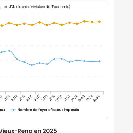
rce : JDN d'après ministère de l'Economie)
2024
2014
12
2019
2016
2023
2013
2020
2017
2021
2018
2025
2015
2022
Nombre de foyers fiscaux imposés
aux
 Vieux-Reng en 2025