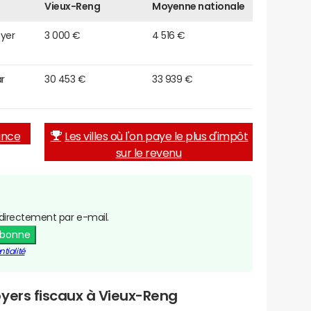
Vieux-Reng
Moyenne nationale
oyer
3 000 €
4 516 €
r
30 453 €
33 939 €
rance
Les villes où l'on paye le plus d'impôt
sur le revenu
directement par e-mail.
abonne
tialité
yers fiscaux à Vieux-Reng