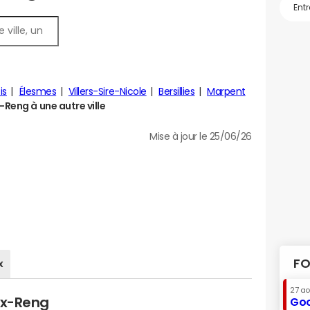
is
Élesmes
Villers-Sire-Nicole
Bersillies
Marpent
Reng à une autre ville
Mise à jour le 25/06/26
FO
x
27 a
ux-Reng
Goo