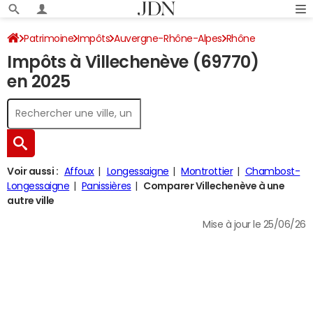
Patrimoine
Impôts
Auvergne-Rhône-Alpes
Rhône
Impôts à Villechenève (69770)
Villechenève
Impôt sur le revenu
en 2025
Voir aussi :
Affoux
Longessaigne
Montrottier
Chambost-
Longessaigne
Panissières
Comparer Villechenève à une
autre ville
Mise à jour le 25/06/26