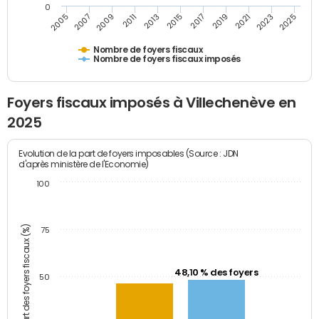
0
2005
2007
2009
2011
2013
2015
2017
2019
2021
2023
2025
Nombre de foyers fiscaux
Nombre de foyers fiscaux imposés
Foyers fiscaux imposés à Villechenève en
2025
Evolution de la part de foyers imposables (Source : JDN
d'après ministère de l'Economie)
100
Part des foyers fiscaux (%)
75
48,10 % des foyers
50