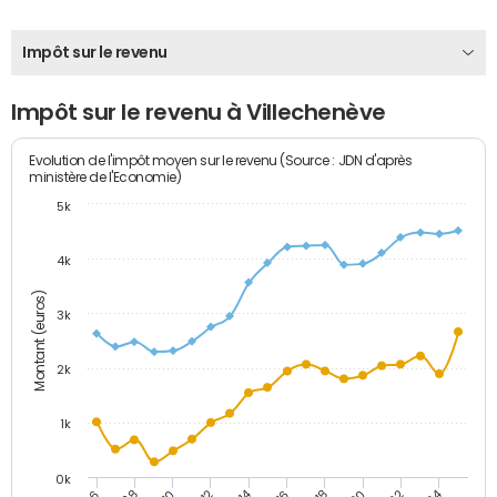
Impôt sur le revenu
Impôt sur le revenu à Villechenève
Evolution de l'impôt moyen sur le revenu (Source : JDN d'après
ministère de l'Economie)
5k
4k
Montant (euros)
3k
2k
1k
0k