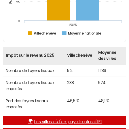
25
0
2025
Villechenève
Moyenne nationale
Moyenne
Impôt sur le revenu 2025
Villechenève
des villes
Nombre de foyers fiscaux
512
1 186
Nombre de foyers fiscaux
238
574
imposés
Part des foyers fiscaux
46,5 %
48,1 %
imposés
Les villes où l'on paye le plus d'IFI