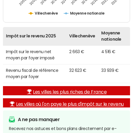
2014
2024
2010
2020
2012
2022
2006
2016
2008
2018
Villechenève
Moyenne nationale
Moyenne
Impôt sur le revenu 2025
Villechenève
nationale
Impôt sur le revenu net
2 663 €
4 516 €
moyen par foyer imposé
Revenu fiscal de référence
32 623 €
33 939 €
moyen par foyer
Les villes les plus riches de France
Les villes où l'on paye le plus d'impôt sur le revenu
A ne pas manquer
Recevez nos astuces et bons plans directement par e-