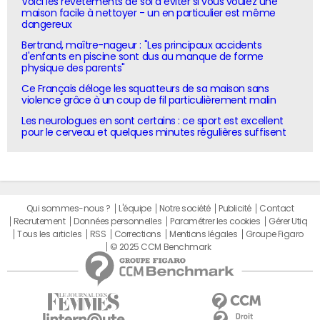
Voici les revêtements de sol à éviter si vous voulez une
maison facile à nettoyer - un en particulier est même
dangereux
Bertrand, maître-nageur : "Les principaux accidents
d'enfants en piscine sont dus au manque de forme
physique des parents"
Ce Français déloge les squatteurs de sa maison sans
violence grâce à un coup de fil particulièrement malin
Les neurologues en sont certains : ce sport est excellent
pour le cerveau et quelques minutes régulières suffisent
Qui sommes-nous ?
L'équipe
Notre société
Publicité
Contact
Recrutement
Données personnelles
Paramétrer les cookies
Gérer Utiq
Tous les articles
RSS
Corrections
Mentions légales
Groupe Figaro
© 2025 CCM Benchmark