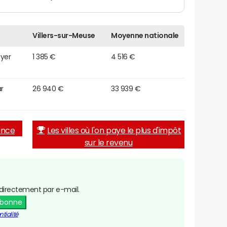
Villers-sur-Meuse
Moyenne nationale
oyer
1 385 €
4 516 €
r
26 940 €
33 939 €
rance
Les villes où l'on paye le plus d'impôt
sur le revenu
directement par e-mail.
abonne
tialité