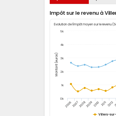
Impôt sur le revenu à Vil
Evolution de l'impôt moyen sur le revenu (
5k
4k
Montant (euros)
3k
2k
1k
0k
2006
2007
2008
2009
2010
2011
2012
2
Villers-su