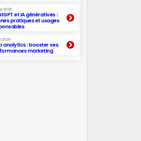
ep 2026
tGPT et IA génératives :
nes pratiques et usages
ponsables
p 2026
 analytics : booster ses
formances marketing