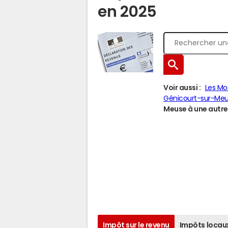
en 2025
Voir aussi :
Les Mo
Génicourt-sur-Me
Meuse à une autre 
Impôt sur le revenu
Impôts locau