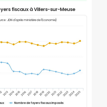
yers fiscaux à Villers-sur-Meuse
rce : JDN d'après ministère de l'Economie)
2024
2014
12
2019
2016
2023
2013
2020
2017
2021
2018
2025
2015
2022
Nombre de foyers fiscaux imposés
aux