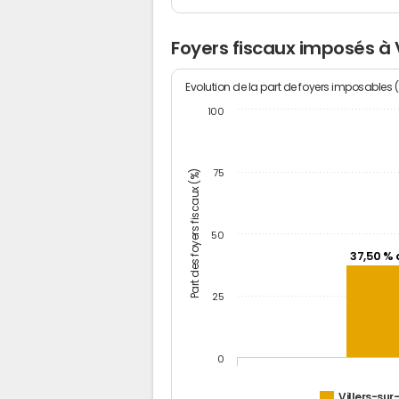
Foyers fiscaux imposés à 
Evolution de la part de foyers imposables 
100
Part des foyers fiscaux (%)
75
50
37,50 % 
25
0
Villers-su