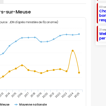
03 s
Cha
lers-sur-Meuse
bon
res
Source : JDN d'après ministère de l'Economie)
21 se
Web
per
2014
2024
013
2015
2016
2017
2018
2019
2020
2021
2022
2023
2025
r-Meuse
Moyenne nationale