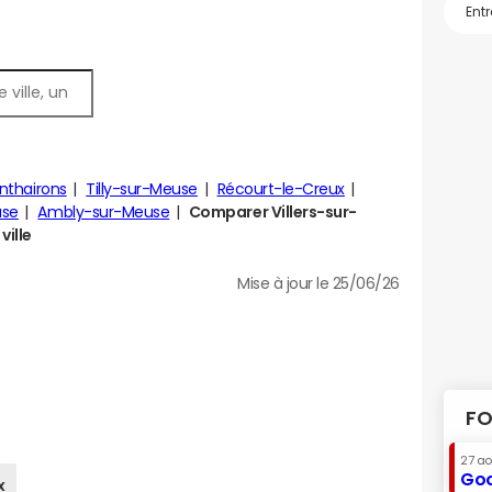
nthairons
Tilly-sur-Meuse
Récourt-le-Creux
use
Ambly-sur-Meuse
Comparer Villers-sur-
ville
Mise à jour le 25/06/26
FO
27 a
Goo
x