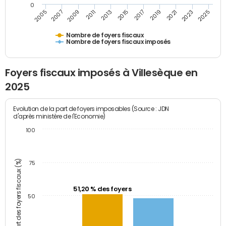
0
2009
2023
2017
2011
2025
2005
2019
2013
2007
2021
2015
Nombre de foyers fiscaux
Nombre de foyers fiscaux imposés
Foyers fiscaux imposés à Villesèque en
2025
Evolution de la part de foyers imposables (Source : JDN
d'après ministère de l'Economie)
100
Part des foyers fiscaux (%)
75
51,20 % des foyers
50