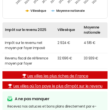
2014
2024
2010
2020
2012
2022
2006
2016
2008
2018
Villesèque
Moyenne nationale
Moyenne
Impôt sur le revenu 2025
Villesèque
nationale
Impôt sur le revenu net
2 924 €
4 516 €
moyen par foyer imposé
Revenu fiscal de référence
32 696 €
33 939 €
moyen par foyer
Les villes les plus riches de France
Les villes où l'on paye le plus d'impôt sur le revenu
A ne pas manquer
Recevez nos astuces et bons plans directement par e-