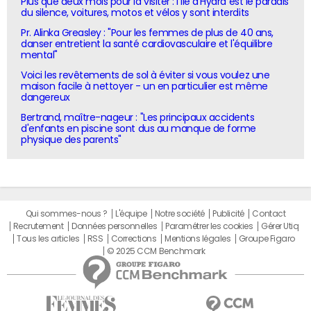
Plus que deux mois pour la visiter : l'île d'Hydra est le paradis
du silence, voitures, motos et vélos y sont interdits
Pr. Alinka Greasley : "Pour les femmes de plus de 40 ans,
danser entretient la santé cardiovasculaire et l'équilibre
mental"
Voici les revêtements de sol à éviter si vous voulez une
maison facile à nettoyer - un en particulier est même
dangereux
Bertrand, maître-nageur : "Les principaux accidents
d'enfants en piscine sont dus au manque de forme
physique des parents"
Qui sommes-nous ?
L'équipe
Notre société
Publicité
Contact
Recrutement
Données personnelles
Paramétrer les cookies
Gérer Utiq
Tous les articles
RSS
Corrections
Mentions légales
Groupe Figaro
© 2025 CCM Benchmark