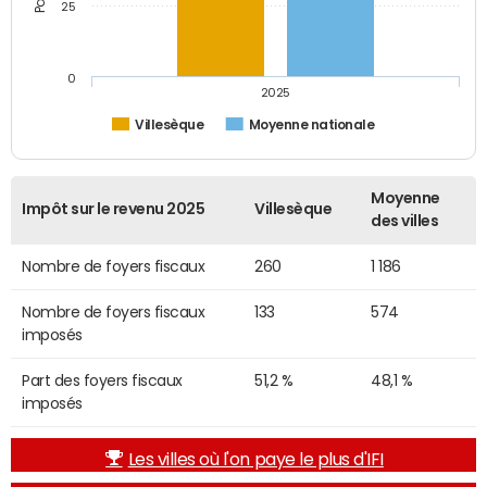
25
0
2025
Villesèque
Moyenne nationale
Moyenne
Impôt sur le revenu 2025
Villesèque
des villes
Nombre de foyers fiscaux
260
1 186
Nombre de foyers fiscaux
133
574
imposés
Part des foyers fiscaux
51,2 %
48,1 %
imposés
Les villes où l'on paye le plus d'IFI