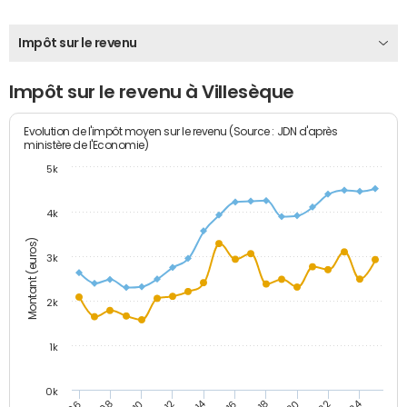
Impôt sur le revenu
Impôt sur le revenu à Villesèque
Evolution de l'impôt moyen sur le revenu (Source : JDN d'après
ministère de l'Economie)
5k
4k
Montant (euros)
3k
2k
1k
0k