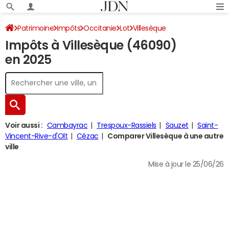
Patrimoine
Impôts
Occitanie
Lot
Villesèque
Impôts à Villesèque (46090)
Impôt sur le revenu
en 2025
Voir aussi :
Cambayrac
Trespoux-Rassiels
Sauzet
Saint-
Vincent-Rive-d'Olt
Cézac
Comparer Villesèque à une autre
ville
Mise à jour le 25/06/26