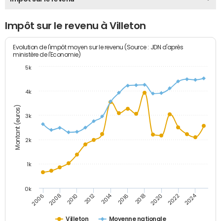
Impôt sur le revenu à Villeton
Evolution de l'impôt moyen sur le revenu (Source : JDN d'après
ministère de l'Economie)
5k
4k
Montant (euros)
3k
2k
1k
0k
2014
2024
2010
2020
2012
2022
2006
2016
2008
2018
Villeton
Moyenne nationale