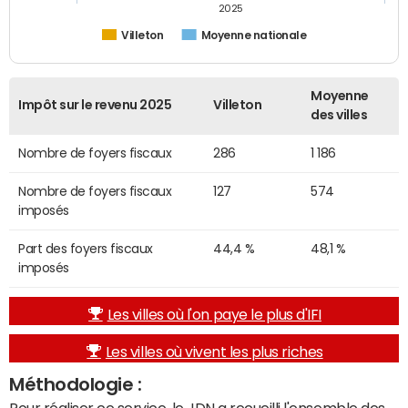
2025
Villeton
Moyenne nationale
Moyenne
Impôt sur le revenu 2025
Villeton
des villes
Nombre de foyers fiscaux
286
1 186
Nombre de foyers fiscaux
127
574
imposés
Part des foyers fiscaux
44,4 %
48,1 %
imposés
Les villes où l'on paye le plus d'IFI
Les villes où vivent les plus riches
Méthodologie :
Pour réaliser ce service, le JDN a recueilli l'ensemble des