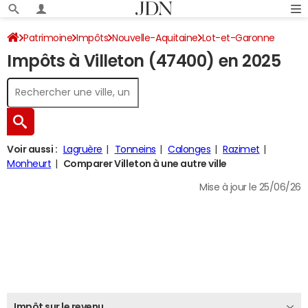
Patrimoine
Impôts
Nouvelle-Aquitaine
Lot-et-Garonne
Impôts à Villeton (47400) en 2025
Villeton
Impôt sur le revenu
Voir aussi :
Lagruère
Tonneins
Calonges
Razimet
Monheurt
Comparer Villeton à une autre ville
Mise à jour le 25/06/26
Impôt sur le revenu