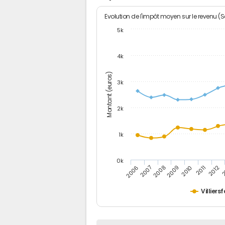
Evolution de l'impôt moyen sur le revenu (
5k
4k
Montant (euros)
3k
2k
1k
0k
2006
2007
2008
2009
2010
2011
2012
2
Villiers