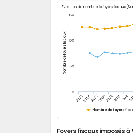
Evolution du nombre de foyers fiscaux (Sou
150
Nombre de foyers fiscaux
100
50
0
2005
20
2009
2006
2010
2007
2011
2008
Nombre de foyers fisc
Foyers fiscaux imposés à V