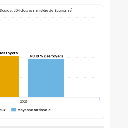
(Source : JDN d'après ministère de l'Economie)
des foyers
48,10 % des foyers
2025
faux
Moyenne nationale