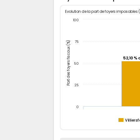
Evolution de la part de foyers imposables 
100
Part des foyers fiscaux (%)
75
52,10 % 
50
25
0
Villiers