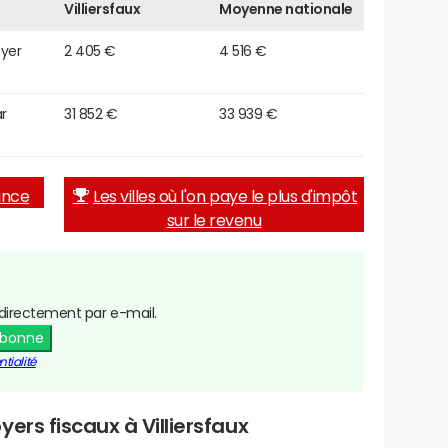
Villiersfaux
Moyenne nationale
oyer
2 405 €
4 516 €
r
31 852 €
33 939 €
rance
Les villes où l'on paye le plus d'impôt
sur le revenu
directement par e-mail.
abonne
tialité
ers fiscaux à Villiersfaux