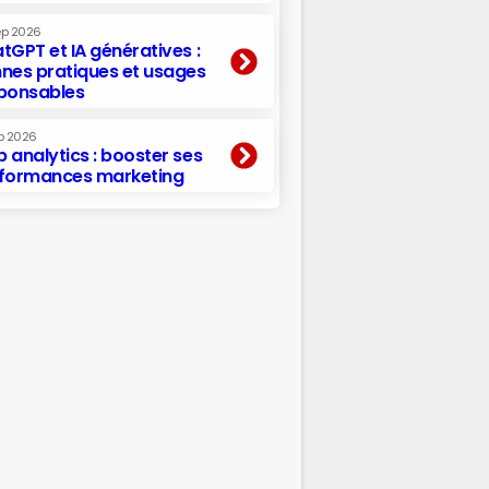
ep 2026
tGPT et IA génératives :
nes pratiques et usages
ponsables
p 2026
 analytics : booster ses
formances marketing