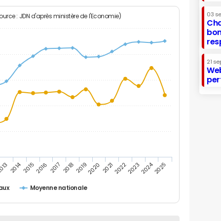
03 s
Source : JDN d'après ministère de l'Economie)
Cha
bon
res
21 se
Web
per
2014
2024
013
2015
2016
2017
2018
2019
2020
2021
2022
2023
2025
faux
Moyenne nationale