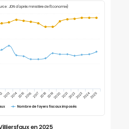
rce : JDN d'après ministère de l'Economie)
2024
2014
12
2019
2016
2023
2013
2020
2017
2021
2018
2025
2015
2022
Nombre de foyers fiscaux imposés
aux
illiersfaux en 2025