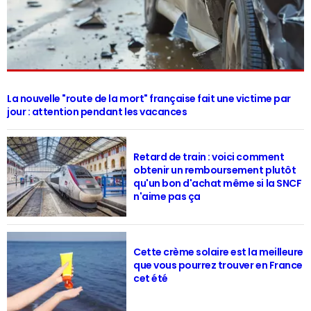
La nouvelle "route de la mort" française fait une victime par
jour : attention pendant les vacances
Retard de train : voici comment
obtenir un remboursement plutôt
qu'un bon d'achat même si la SNCF
n'aime pas ça
Cette crème solaire est la meilleure
que vous pourrez trouver en France
cet été