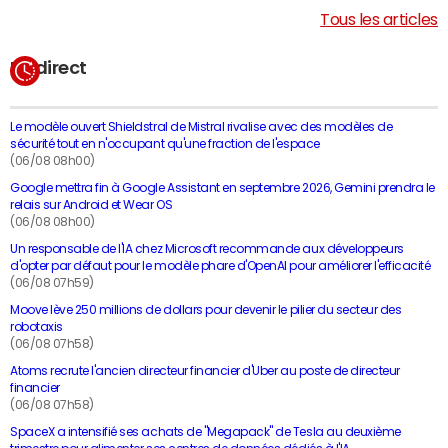
Tous les articles
En direct
Le modèle ouvert Shieldstral de Mistral rivalise avec des modèles de
sécurité tout en n'occupant qu'une fraction de l'espace
(06/08 08h00)
Google mettra fin à Google Assistant en septembre 2026, Gemini prendra le
relais sur Android et Wear OS
(06/08 08h00)
Un responsable de l'IA chez Microsoft recommande aux développeurs
d'opter par défaut pour le modèle phare d'OpenAI pour améliorer l'efficacité
(06/08 07h59)
Moove lève 250 millions de dollars pour devenir le pilier du secteur des
robotaxis
(06/08 07h58)
Atoms recrute l'ancien directeur financier d'Uber au poste de directeur
financier
(06/08 07h58)
SpaceX a intensifié ses achats de "Megapack" de Tesla au deuxième