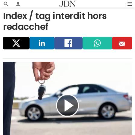
Index / tag interdit hors
redacchef
Parta
Linke
Faceb
Whats
E
ger
dIn
ook
app
m
ail