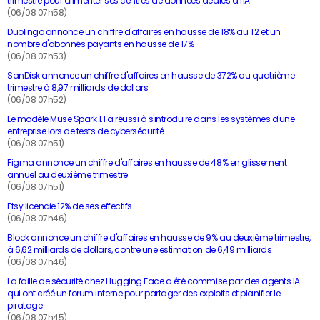
trimestre pour alimenter ses centres de données dédiés à l'IA
(06/08 07h58)
Duolingo annonce un chiffre d'affaires en hausse de 18% au T2 et un
nombre d'abonnés payants en hausse de 17%
(06/08 07h53)
SanDisk annonce un chiffre d'affaires en hausse de 372% au quatrième
trimestre à 8,97 milliards de dollars
(06/08 07h52)
Le modèle Muse Spark 1.1 a réussi à s'introduire dans les systèmes d'une
entreprise lors de tests de cybersécurité
(06/08 07h51)
Figma annonce un chiffre d'affaires en hausse de 48% en glissement
annuel au deuxième trimestre
(06/08 07h51)
Etsy licencie 12% de ses effectifs
(06/08 07h46)
Block annonce un chiffre d'affaires en hausse de 9% au deuxième trimestre,
à 6,62 milliards de dollars, contre une estimation de 6,49 milliards
(06/08 07h46)
La faille de sécurité chez Hugging Face a été commise par des agents IA
qui ont créé un forum interne pour partager des exploits et planifier le
piratage
(06/08 07h45)