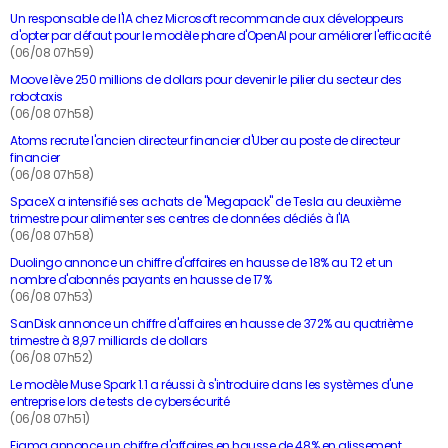
Un responsable de l'IA chez Microsoft recommande aux développeurs
d'opter par défaut pour le modèle phare d'OpenAI pour améliorer l'efficacité
(06/08 07h59)
Moove lève 250 millions de dollars pour devenir le pilier du secteur des
robotaxis
(06/08 07h58)
Atoms recrute l'ancien directeur financier d'Uber au poste de directeur
financier
(06/08 07h58)
SpaceX a intensifié ses achats de "Megapack" de Tesla au deuxième
trimestre pour alimenter ses centres de données dédiés à l'IA
(06/08 07h58)
Duolingo annonce un chiffre d'affaires en hausse de 18% au T2 et un
nombre d'abonnés payants en hausse de 17%
(06/08 07h53)
SanDisk annonce un chiffre d'affaires en hausse de 372% au quatrième
trimestre à 8,97 milliards de dollars
(06/08 07h52)
Le modèle Muse Spark 1.1 a réussi à s'introduire dans les systèmes d'une
entreprise lors de tests de cybersécurité
(06/08 07h51)
Figma annonce un chiffre d'affaires en hausse de 48% en glissement