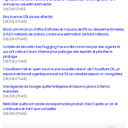
annuel au deuxième trimestre
(06/08 07h51)
Etsy licencie 12% de ses effectifs
(06/08 07h46)
Block annonce un chiffre d'affaires en hausse de 9% au deuxième trimestre,
à 6,62 milliards de dollars, contre une estimation de 6,49 milliards
(06/08 07h46)
La faille de sécurité chez Hugging Face a été commise par des agents IA
qui ont créé un forum interne pour partager des exploits et planifier le
piratage
(06/08 07h45)
Cloudflare met en open source une nouvelle version de Cloudflare OS, un
espace de travail agentique basé sur l'IA accessible depuis un navigateur
(06/08 07h44)
Une légende de Google quitte l'entreprise et laisse la place à Demis
Hassabis
(06/08 07h40)
Nikita Bier quitte son poste de responsable produit chez X après un an et
continuera en tant que conseiller
(06/08 07h39)