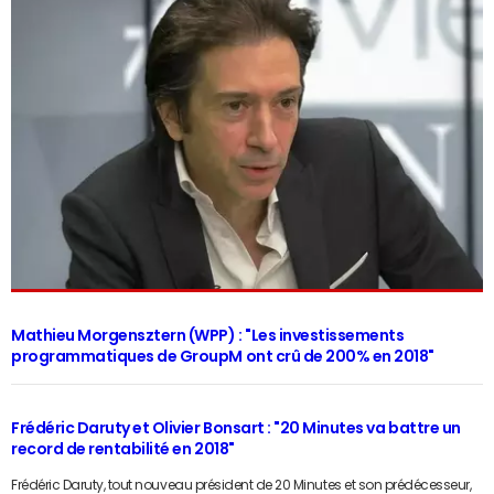
ail
Mathieu Morgensztern (WPP) : "Les investissements
programmatiques de GroupM ont crû de 200% en 2018"
Frédéric Daruty et Olivier Bonsart : "20 Minutes va battre un
record de rentabilité en 2018"
Frédéric Daruty, tout nouveau président de 20 Minutes et son prédécesseur,