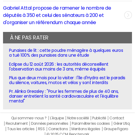
Gabriel Attal propose de ramener le nombre de
députés à 350 et celui des sénateurs à 200 et
d'organiser un référendum chaque année
À NE PAS RATER
Punaises de lit : cette poudre ménagère à quelques euros
a tué 100% des punaises dans une étude
Eclipse du 12 août 2026 : les autorités déconseillent
l'observation aux moins de 3 ans, même équipés
Plus que deux mois pour la visiter : l'île d'Hydra est le paradis
du silence, voitures, motos et vélos y sont interdits
Pr. Alinka Greasley : "Pour les femmes de plus de 40 ans,
danser entretient la santé cardiovasculaire et l'équilibre
mental"
Qui sommes-nous ?
L'équipe
Notre société
Publicité
Contact
Recrutement
Données personnelles
Paramétrer les cookies
Gérer Utiq
Tous les articles
RSS
Corrections
Mentions légales
Groupe Figaro
© 2025 CCM Benchmark