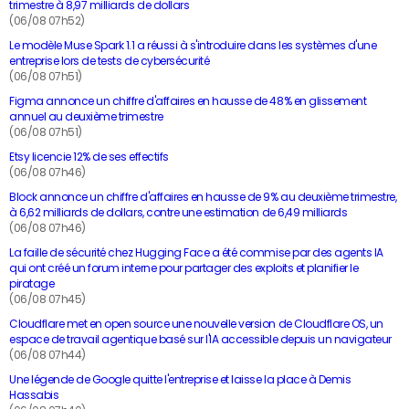
trimestre à 8,97 milliards de dollars
(06/08 07h52)
Le modèle Muse Spark 1.1 a réussi à s'introduire dans les systèmes d'une
entreprise lors de tests de cybersécurité
(06/08 07h51)
Figma annonce un chiffre d'affaires en hausse de 48% en glissement
annuel au deuxième trimestre
(06/08 07h51)
Etsy licencie 12% de ses effectifs
(06/08 07h46)
Block annonce un chiffre d'affaires en hausse de 9% au deuxième trimestre,
à 6,62 milliards de dollars, contre une estimation de 6,49 milliards
(06/08 07h46)
La faille de sécurité chez Hugging Face a été commise par des agents IA
qui ont créé un forum interne pour partager des exploits et planifier le
piratage
(06/08 07h45)
Cloudflare met en open source une nouvelle version de Cloudflare OS, un
espace de travail agentique basé sur l'IA accessible depuis un navigateur
(06/08 07h44)
Une légende de Google quitte l'entreprise et laisse la place à Demis
Hassabis