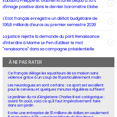
Edouard Philippe et Gabriel Attal ex aequo à 30%
d'image positive dans le dernier baromètre Elabe
L'Etat français enregistre un déficit budgétaire de
106,8 milliards d'euros au premier semestre 2026
La justice rejette la demande du parti Renaissance
d'interdire à Marine Le Pen d'utiliser le mot
"renaissance" dans sa campagne présidentielle
À NE PAS RATER
Ce Français déloge les squatteurs de sa maison sans
violence grâce à un coup de fil particulièrement malin
Les neurologues en sont certains : ce sport est excellent
pour le cerveau et quelques minutes régulières suffisent
Le jardinier du roi d'Angleterre Charles III est catégorique :
avant fin août, voici ce qu'il faut impérativement faire
dans son jardin
Il crée une entreprise de 10 millions de dollars en seulement
6 mois grâce à l'IA : voici la méthode de Ben Broca