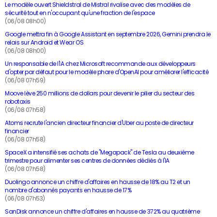
Le modèle ouvert Shieldstral de Mistral rivalise avec des modèles de
sécurité tout en n'occupant qu'une fraction de l'espace
(06/08 08h00)
Google mettra fin à Google Assistant en septembre 2026, Gemini prendra le
relais sur Android et Wear OS
(06/08 08h00)
Un responsable de l'IA chez Microsoft recommande aux développeurs
d'opter par défaut pour le modèle phare d'OpenAI pour améliorer l'efficacité
(06/08 07h59)
Moove lève 250 millions de dollars pour devenir le pilier du secteur des
robotaxis
(06/08 07h58)
Atoms recrute l'ancien directeur financier d'Uber au poste de directeur
financier
(06/08 07h58)
SpaceX a intensifié ses achats de "Megapack" de Tesla au deuxième
trimestre pour alimenter ses centres de données dédiés à l'IA
(06/08 07h58)
Duolingo annonce un chiffre d'affaires en hausse de 18% au T2 et un
nombre d'abonnés payants en hausse de 17%
(06/08 07h53)
SanDisk annonce un chiffre d'affaires en hausse de 372% au quatrième