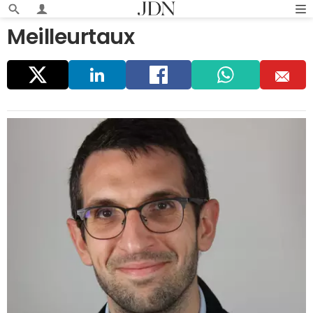
Meilleurtaux
Parta
Linke
Faceb
Whats
E
ger
dIn
ook
app
m
ail